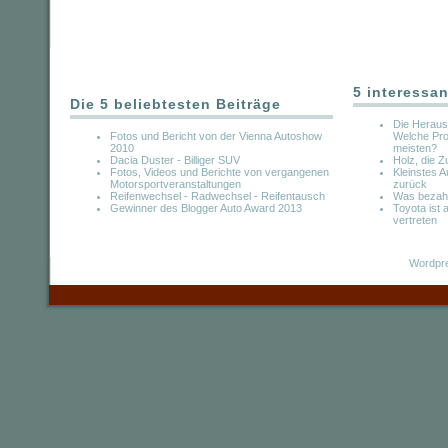
5 interessan
Die 5 beliebtesten Beiträge
Die Heraus
Fotos und Bericht von der Vienna Autoshow
Welche Pro
2010
meisten?
Dacia Duster - Billiger SUV
Holz, die Z
Fotos, Videos und Berichte von vergangenen
Kleinstes A
Motorsportveranstaltungen
zurück
Reifenwechsel - Radwechsel - Reifentausch
Was bezahl
Gewinner des Blogger Auto Award 2013
Toyota ist
vertreten
Wordpre