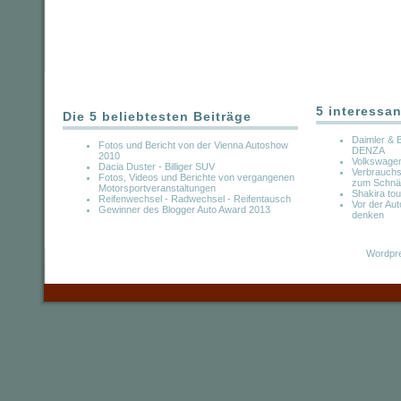
5 interessan
Die 5 beliebtesten Beiträge
Daimler & 
Fotos und Bericht von der Vienna Autoshow
DENZA
2010
Volkswagen 
Dacia Duster - Billiger SUV
Verbrauchs
Fotos, Videos und Berichte von vergangenen
zum Schnä
Motorsportveranstaltungen
Shakira tou
Reifenwechsel - Radwechsel - Reifentausch
Vor der Aut
Gewinner des Blogger Auto Award 2013
denken
Wordpre