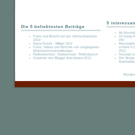
5 interessa
Die 5 beliebtesten Beiträge
Ab Novemb
Fotos und Bericht von der Vienna Autoshow
10-Gang-Au
2010
VW
Dacia Duster - Billiger SUV
Messegirls
Fotos, Videos und Berichte von vergangenen
schöne Fr
Motorsportveranstaltungen
2012
Reifenwechsel - Radwechsel - Reifentausch
Hyundai Ge
Gewinner des Blogger Auto Award 2013
Der Skoda
Automobils
Wordpre