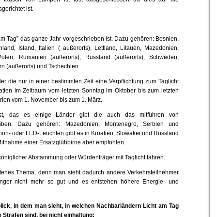
richtet ist.
m Tag” das ganze Jahr vorgeschrieben ist. Dazu gehören: Bosnien,
land, Island, Italien ( außerorts), Lettland, Litauen, Mazedonien,
olen, Rumänien (außerorts), Russland (außerorts), Schweden,
n (außerorts) und Tschechien.
er die nur in einer bestimmten Zeit eine Verpflichtung zum Taglicht
tien im Zeitraum vom letzten Sonntag im Oktober bis zum letzten
rien vom 1. November bis zum 1. März.
ist, das es einige Länder gibt die auch das mitführen von
reiben. Dazu gehören: Mazedonien, Montenegro, Serbien und
on- oder LED-Leuchten gibt es in Kroatien, Slowakei und Russland
 Mitnahme einer Ersatzglühbirne aber empfohlen.
öniglicher Abstammung oder Würdenträger mit Taglicht fahren.
rittenes Thema, denn man sieht dadurch andere Verkehrsteilnehmer
nger nicht mehr so gut und es entstehen höhere Energie- und
lick, in dem man sieht, in welchen Nachbarländern Licht am Tag
 Strafen sind, bei nicht einhaltung: