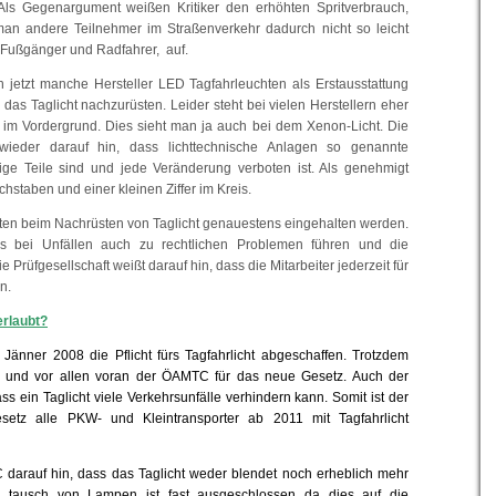
Als Gegenargument weißen Kritiker den erhöhten Spritverbrauch,
an andere Teilnehmer im Straßenverkehr dadurch nicht so leicht
 Fußgänger und Radfahrer, auf.
on jetzt manche Hersteller LED Tagfahrleuchten als Erstausstattung
h das Taglicht nachzurüsten. Leider steht bei vielen Herstellern eher
it im Vordergrund. Dies sieht man ja auch bei dem Xenon-Licht. Die
eder darauf hin, dass lichttechnische Anlagen so genannte
ige Teile sind und jede Veränderung verboten ist. Als genehmigt
chstaben und einer kleinen Ziffer im Kreis.
ten beim Nachrüsten von Taglicht genauestens eingehalten werden.
s bei Unfällen auch zu rechtlichen Problemen führen und die
 Prüfgesellschaft weißt darauf hin, dass die Mitarbeiter jederzeit für
n.
erlaubt?
Jänner 2008 die Pflicht fürs Tagfahrlicht abgeschaffen. Trotzdem
eich und vor allen voran der ÖAMTC für das neue Gesetz. Auch der
 ein Taglicht viele Verkehrsunfälle verhindern kann. Somit ist der
tz alle PKW- und Kleintransporter ab 2011 mit Tagfahrlicht
 darauf hin, dass das Taglicht weder blendet noch erheblich mehr
n tausch von Lampen ist fast ausgeschlossen da dies auf die