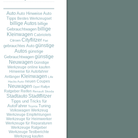
Auto
Auto
Auto Hinweise
Tipps
Bestes Werkzeugset
billige Autos
billige
billige
Gebrauchtwagen
Kleinwagen
Cabriolets
Cityflitzer
Citroen
Fiat
günstige
gebrauchtes Auto
Autos
günstige
günstige
Gebrauchtwagen
Neuwagen
Günstige
Werkzeuge online kaufen
Hinweise für Autofahrer
Kleinwagen
Anfänger
Life
neuen Coupes
Hacks Auto
Neuwagen
Rallye
Opel
Ratgeber
Reifen
Renault
Skoda
Stadtauto
Stadtflitzer
Tipps und Tricks für
AutoFahrer
Tuning
Toyota
Volkswagen
Werkzeug
Werkzeuge Empfehlungen
Werkzeuge für Heimwerker
Werkzeuge für Reparaturen
Werkzeuge Ratgeber
Werkzeuge Testberichte
Werkzeug kaufen