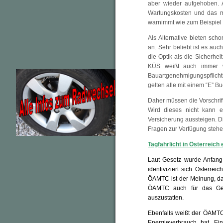
aber wieder aufgehoben. 
Wartungskosten und das m
warnimmt wie zum Beispiel
Als Alternative bieten sch
an. Sehr beliebt ist es auc
die Optik als die Sicherhe
KÜS weißt auch immer wi
Bauartgenehmigungspflicht
gelten alle mit einem “E” Bu
Daher müssen die Vorschrif
Wird dieses nicht kann e
Versicherung aussteigen. Die
Fragen zur Verfügung stehe
Tagfahrlicht in Österreich 
Laut Gesetz wurde Anfang 
identiviziert sich Österr
ÖAMTC ist der Meinung, dass
ÖAMTC auch für das Gese
auszustatten.
Ebenfalls weißt der ÖAMTC
Energieverbrauch hat. Ei