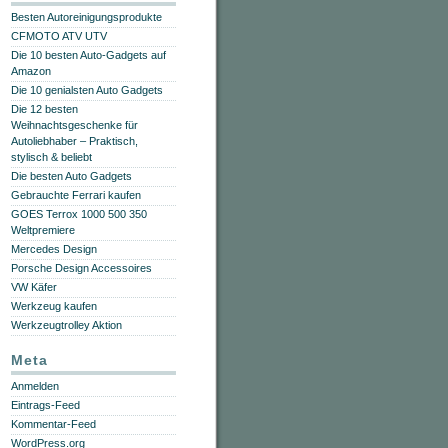
Besten Autoreinigungsprodukte
CFMOTO ATV UTV
Die 10 besten Auto-Gadgets auf
Amazon
Die 10 genialsten Auto Gadgets
Die 12 besten
Weihnachtsgeschenke für
Autoliebhaber – Praktisch,
stylisch & beliebt
Die besten Auto Gadgets
Gebrauchte Ferrari kaufen
GOES Terrox 1000 500 350
Weltpremiere
Mercedes Design
Porsche Design Accessoires
VW Käfer
Werkzeug kaufen
Werkzeugtrolley Aktion
Meta
Anmelden
Eintrags-Feed
Kommentar-Feed
WordPress.org