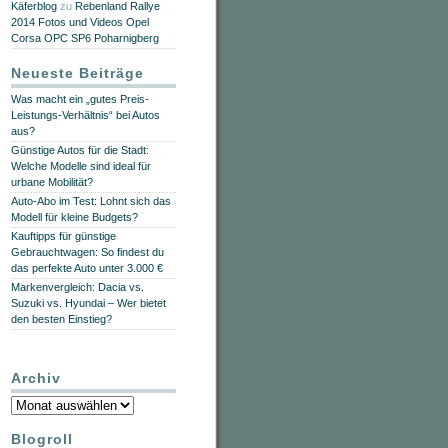
Käferblog
zu
Rebenland Rallye
2014 Fotos und Videos Opel
Corsa OPC SP6 Poharnigberg
Neueste Beiträge
Was macht ein „gutes Preis-
Leistungs-Verhältnis“ bei Autos
aus?
Günstige Autos für die Stadt:
Welche Modelle sind ideal für
urbane Mobilität?
Auto-Abo im Test: Lohnt sich das
Modell für kleine Budgets?
Kauftipps für günstige
Gebrauchtwagen: So findest du
das perfekte Auto unter 3.000 €
Markenvergleich: Dacia vs.
Suzuki vs. Hyundai – Wer bietet
den besten Einstieg?
Archiv
Archiv
Blogroll