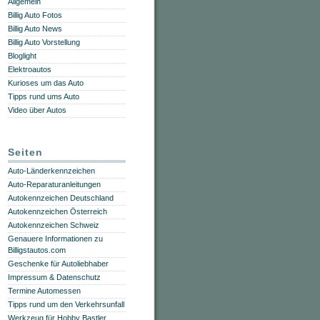
Allgemein
Billig Auto Fotos
Billig Auto News
Billig Auto Vorstellung
Bloglight
Elektroautos
Kurioses um das Auto
Tipps rund ums Auto
Video über Autos
Seiten
Auto-Länderkennzeichen
Auto-Reparaturanleitungen
Autokennzeichen Deutschland
Autokennzeichen Österreich
Autokennzeichen Schweiz
Genauere Informationen zu
Billigstautos.com
Geschenke für Autoliebhaber
Impressum & Datenschutz
Termine Automessen
Tipps rund um den Verkehrsunfall
Werkzeug für Hobby Bastler,