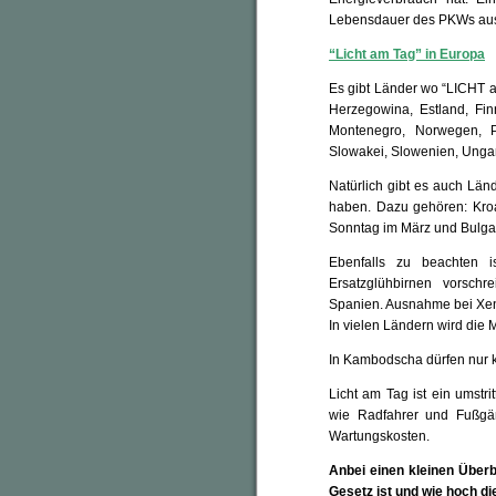
Lebensdauer des PKWs ausge
“Licht am Tag” in Europa
Es gibt Länder wo “LICHT a
Herzegowina, Estland, Finn
Montenegro, Norwegen, P
Slowakei, Slowenien, Ungar
Natürlich gibt es auch Länd
haben. Dazu gehören: Kroa
Sonntag im März und Bulga
Ebenfalls zu beachten 
Ersatzglühbirnen vorsch
Spanien. Ausnahme bei Xen
In vielen Ländern wird die
In Kambodscha dürfen nur k
Licht am Tag ist ein umst
wie Radfahrer und Fußgä
Wartungskosten.
Anbei einen kleinen Überb
Gesetz ist und wie hoch die