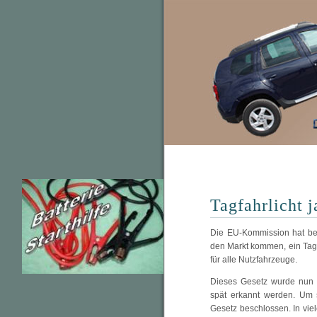
Tagfahrlicht j
Die EU-Kommission hat bes
den Markt kommen, ein Tagf
für alle Nutzfahrzeuge.
Dieses Gesetz wurde nun b
spät erkannt werden. Um 
Gesetz beschlossen. In viel