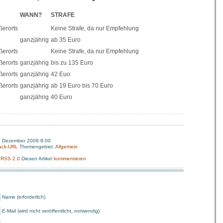
WANN?
STRAFE
ßerorts
Keine Strafe, da nur Empfehlung
ganzjährig
ab 35 Euro
ßerorts
Keine Strafe, da nur Empfehlung
ßerorts
ganzjährig
bis zu 135 Euro
ßerorts
ganzjährig
42 Euo
ßerorts
ganzjährig
ab 19 Euro bis 70 Euro
ganzjährig
40 Euro
1. Dezember 2009 8:00
ack-URL
Themengebiet:
Allgemein
:
RSS 2.0
Diesen Artikel
kommentieren
Name (erforderlich)
E-Mail (wird nicht veröffentlicht, notwendig)