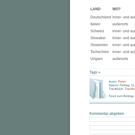
LAND
WO?
Deutschland
inner- und au
Italien
außerorts
Schweiz
inner- und au
Slowakei
inner- und au
Slowenien
inner- und au
Tschechien
inner- und au
Ungarn
außerorts
Tags »
Autor:
Peter
Datum: Freitag, 1
Trackback:
Trackb
Feed zum Beitrag
Kommentar abgeben