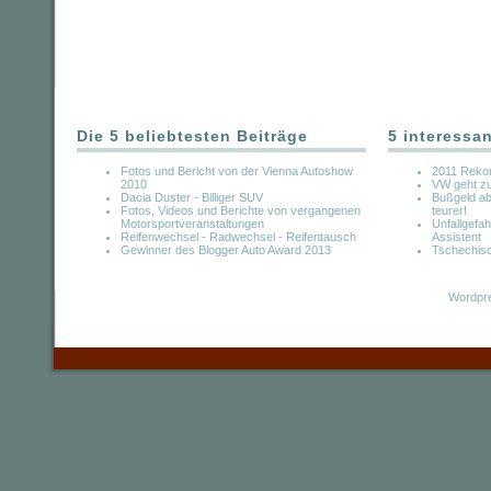
Die 5 beliebtesten Beiträge
5 interessa
Fotos und Bericht von der Vienna Autoshow
2011 Rekor
2010
VW geht z
Dacia Duster - Billiger SUV
Bußgeld ab
Fotos, Videos und Berichte von vergangenen
teurer!
Motorsportveranstaltungen
Unfallgefa
Reifenwechsel - Radwechsel - Reifentausch
Assistent
Gewinner des Blogger Auto Award 2013
Tschechisc
Wordpre