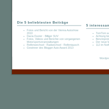
Die 5 beliebtesten Beiträge
5 interessa
Fotos und Bericht von der Vienna Autoshow
2010
TomTom war
Dacia Duster - Billiger SUV
Achtung be
Fotos, Videos und Berichte von vergangenen
Benzinprei
Motorsportveranstaltungen
Der neue M
Reifenwechsel - Radwechsel - Reifentausch
112 im Notf
Gewinner des Blogger Auto Award 2013
Wordpre