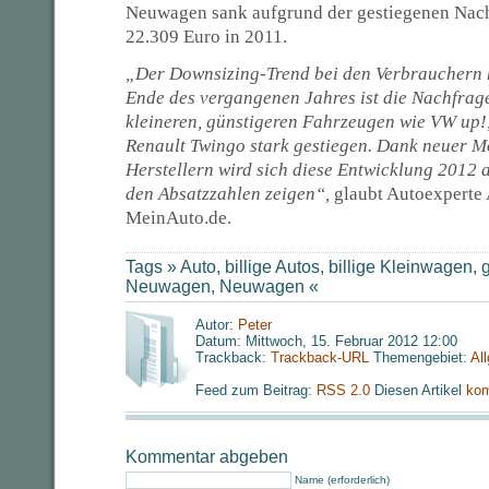
Neuwagen sank aufgrund der gestiegenen Nach
22.309 Euro in 2011.
„Der Downsizing-Trend bei den Verbrauchern h
Ende des vergangenen Jahres ist die Nachfrage
kleineren, günstigeren Fahrzeugen wie VW up!,
Renault Twingo stark gestiegen. Dank neuer M
Herstellern wird sich diese Entwicklung 2012
den Absatzzahlen zeigen“,
glaubt Autoexperte
MeinAuto.de.
Tags »
Auto
,
billige Autos
,
billige Kleinwagen
,
Neuwagen
,
Neuwagen
«
Autor:
Peter
Datum: Mittwoch, 15. Februar 2012 12:00
Trackback:
Trackback-URL
Themengebiet:
Al
Feed zum Beitrag:
RSS 2.0
Diesen Artikel
kom
Kommentar abgeben
Name (erforderlich)