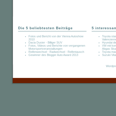
Die 5 beliebtesten Beiträge
5 interessa
Fotos und Bericht von der Vienna Autoshow
Toyota star
2010
Valencienn
Dacia Duster - Billiger SUV
Hyundai de
Fotos, Videos und Berichte von vergangenen
VW mit ko
Motorsportveranstaltungen
Abgas Ska
Reifenwechsel - Radwechsel - Reifentausch
Toyota mach
Gewinner des Blogger Auto Award 2013
Suzuki Vit
Wordpre