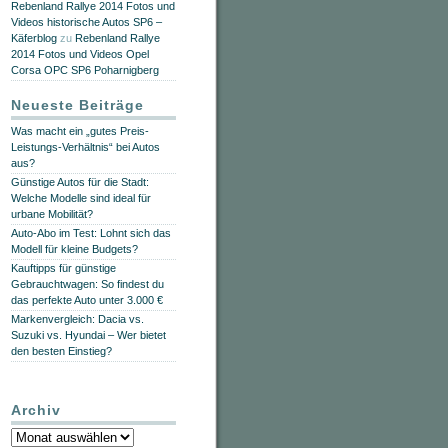
Rebenland Rallye 2014 Fotos und
Videos historische Autos SP6 –
Käferblog
zu
Rebenland Rallye
2014 Fotos und Videos Opel
Corsa OPC SP6 Poharnigberg
Neueste Beiträge
Was macht ein „gutes Preis-
Leistungs-Verhältnis“ bei Autos
aus?
Günstige Autos für die Stadt:
Welche Modelle sind ideal für
urbane Mobilität?
Auto-Abo im Test: Lohnt sich das
Modell für kleine Budgets?
Kauftipps für günstige
Gebrauchtwagen: So findest du
das perfekte Auto unter 3.000 €
Markenvergleich: Dacia vs.
Suzuki vs. Hyundai – Wer bietet
den besten Einstieg?
Archiv
Archiv