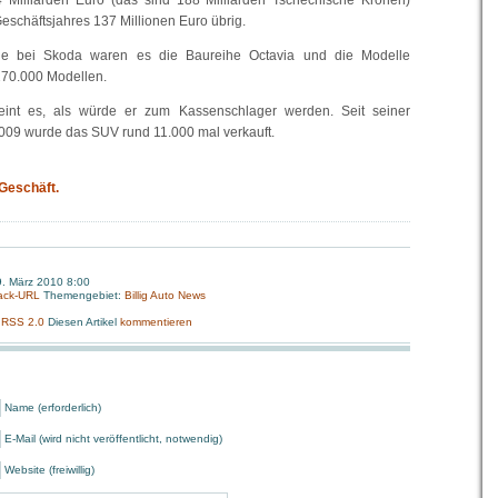
 Milliarden Euro (das sind 188 Milliarden Tschechische Kronen)
eschäftsjahres 137 Millionen Euro übrig.
lle bei Skoda waren es die Baureihe Octavia und die Modelle
 270.000 Modellen.
int es, als würde er zum Kassenschlager werden. Seit seiner
009 wurde das SUV rund 11.000 mal verkauft.
Geschäft.
. März 2010 8:00
ack-URL
Themengebiet:
Billig Auto News
:
RSS 2.0
Diesen Artikel
kommentieren
Name (erforderlich)
E-Mail (wird nicht veröffentlicht, notwendig)
Website (freiwillig)