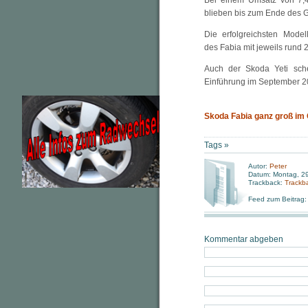
Bei einem Umsatz von 7,4
blieben bis zum Ende des G
Die erfolgreichsten Mode
des Fabia mit jeweils rund
Auch der Skoda Yeti sche
Einführung im September 2
Skoda Fabia ganz groß im 
Tags »
Autor:
Peter
Datum: Montag, 29
Trackback:
Trackb
Feed zum Beitrag
Kommentar abgeben