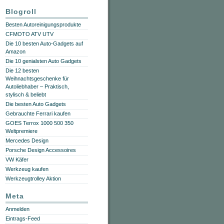
Blogroll
Besten Autoreinigungsprodukte
CFMOTO ATV UTV
Die 10 besten Auto-Gadgets auf
Amazon
Die 10 genialsten Auto Gadgets
Die 12 besten
Weihnachtsgeschenke für
Autoliebhaber – Praktisch,
stylisch & beliebt
Die besten Auto Gadgets
Gebrauchte Ferrari kaufen
GOES Terrox 1000 500 350
Weltpremiere
Mercedes Design
Porsche Design Accessoires
VW Käfer
Werkzeug kaufen
Werkzeugtrolley Aktion
Meta
Anmelden
Eintrags-Feed