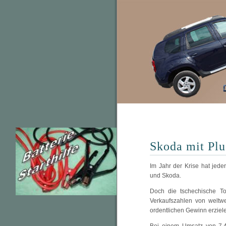
Skoda mit Plu
Im Jahr der Krise hat jed
und Skoda.
Doch die tschechische T
Verkaufszahlen von weltw
ordentlichen Gewinn erziel