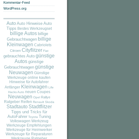
Kommentar-Feed
WordPress.org
Auto
Auto
Auto Hinweise
Tipps
Bestes Werkzeugset
billige Autos
billige
billige
Gebrauchtwagen
Kleinwagen
Cabriolets
Cityflitzer
Citroen
Fiat
günstige
gebrauchtes Auto
Autos
günstige
günstige
Gebrauchtwagen
Neuwagen
Günstige
Werkzeuge online kaufen
Hinweise für Autofahrer
Kleinwagen
Anfänger
Life
neuen Coupes
Hacks Auto
Neuwagen
Rallye
Opel
Ratgeber
Reifen
Renault
Skoda
Stadtauto
Stadtflitzer
Tipps und Tricks für
AutoFahrer
Tuning
Toyota
Volkswagen
Werkzeug
Werkzeuge Empfehlungen
Werkzeuge für Heimwerker
Werkzeuge für Reparaturen
Werkzeuge Ratgeber