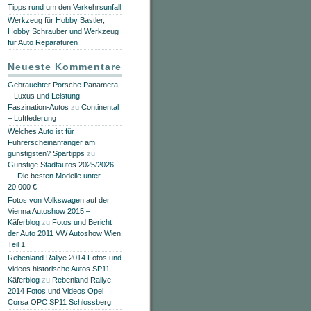
Tipps rund um den Verkehrsunfall
Werkzeug für Hobby Bastler,
Hobby Schrauber und Werkzeug
für Auto Reparaturen
Neueste Kommentare
Gebrauchter Porsche Panamera
– Luxus und Leistung –
Faszination-Autos
zu
Continental
– Luftfederung
Welches Auto ist für
Führerscheinanfänger am
günstigsten? Spartipps
zu
Günstige Stadtautos 2025/2026
— Die besten Modelle unter
20.000 €
Fotos von Volkswagen auf der
Vienna Autoshow 2015 –
Käferblog
zu
Fotos und Bericht
der Auto 2011 VW Autoshow Wien
Teil 1
Rebenland Rallye 2014 Fotos und
Videos historische Autos SP11 –
Käferblog
zu
Rebenland Rallye
2014 Fotos und Videos Opel
Corsa OPC SP11 Schlossberg