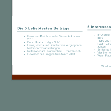
5 interessan
Die 5 beliebtesten Beiträge
BYD bringt 
Fotos und Bericht von der Vienna Autoshow
Euro
2010
Tipps und 
Dacia Duster - Billiger SUV
Kauf – dara
Fotos, Videos und Berichte von vergangenen
achten!
Motorsportveranstaltungen
Schlechte Ö
Reifenwechsel - Radwechsel - Reifentausch
Vier Sterne
Gewinner des Blogger Auto Award 2013
Wenn Flagg
Wordpre