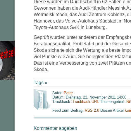
Diese wurden im Durchschnitt in 62 Fällen ein
Gewonnen haben die Audi-Händler Messink Au
Wermelskirchen, das Audi Zentrum Koblenz, d
Hannover, das Volvo-Autohaus Südstadt in No
Toyota-Autohaus S&K in Lüneburg.
Geprüft wurden unter anderem der Empfangsbere
Beratungsqualität, Probefahrt und der Gesamt
Skoda sicherte sich die Wertung als beste Im
viel Punkte wie Audi. Sie belegten den Platz fü
Das ist eine Verbesserung von zwei Plätzen und
Skoda.
Tags »
Autor:
Peter
Datum: Dienstag, 22. November 2011 14:00
Trackback:
Trackback-URL
Themengebiet:
Bi
Feed zum Beitrag:
RSS 2.0
Diesen Artikel
kom
Kommentar abgeben