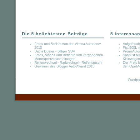
Die 5 beliebtesten Beiträge
5 interessan
Fotos und Bericht von der Vienna Autoshow
Aufgefrisc
2010
Fiat 500L m
Dacia Duster - Billiger SUV
Promi Auto
Fotos, Videos und Berichte von vergangenen
Saab ist a
Motorsportveranstaltungen
Kleinwagen
Reifenwechsel - Radwechsel - Reifentausch
Der Preis b
Gewinner des Blogger Auto Award 2013
den Opel 
Wordpre