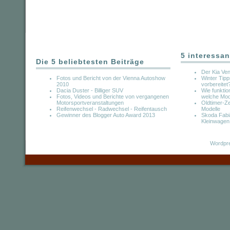
5 interessan
Die 5 beliebtesten Beiträge
Der Kia Ve
Fotos und Bericht von der Vienna Autoshow
Winter Tip
2010
vorbereitet
Dacia Duster - Billiger SUV
Wie funkti
Fotos, Videos und Berichte von vergangenen
welche Mode
Motorsportveranstaltungen
Oldtimer-Ze
Reifenwechsel - Radwechsel - Reifentausch
Modelle
Gewinner des Blogger Auto Award 2013
Skoda Fabi
Kleinwagen
Wordpre