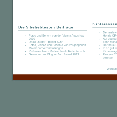
5 interessa
Die 5 beliebtesten Beiträge
Der meistv
Fotos und Bericht von der Vienna Autoshow
Honda CR
2010
Auf deuts
Dacia Duster - Billiger SUV
zehn Mona
Fotos, Videos und Berichte von vergangenen
Der neue R
Motorsportveranstaltungen
In so gut w
Reifenwechsel - Radwechsel - Reifentausch
Klimaanlag
Gewinner des Blogger Auto Award 2013
Peugeot 20
getestet
Wordpre