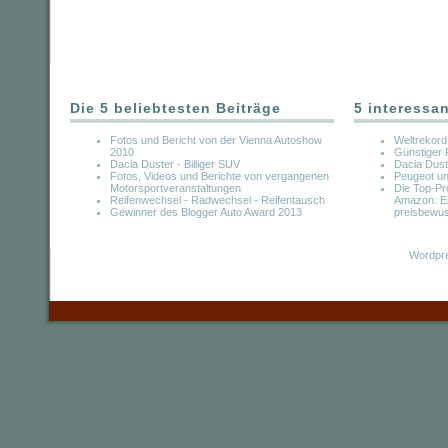
Die 5 beliebtesten Beiträge
5 interessa
Fotos und Bericht von der Vienna Autoshow
Weltrekord
2010
Günstiger F
Dacia Duster - Billiger SUV
Dacia Duste
Fotos, Videos und Berichte von vergangenen
Peugeot u
Motorsportveranstaltungen
Die Top-Pr
Reifenwechsel - Radwechsel - Reifentausch
Amazon: Ei
Gewinner des Blogger Auto Award 2013
preisbewus
Wordpre