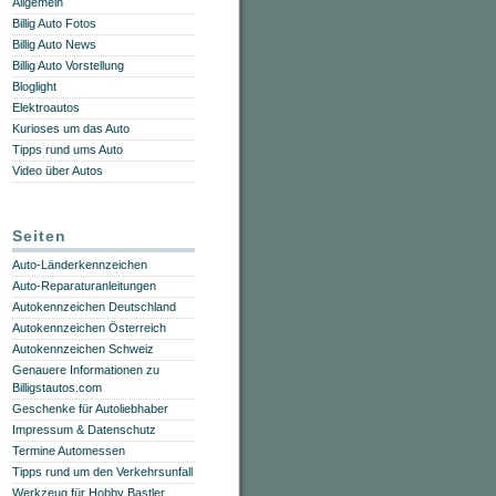
Allgemein
Billig Auto Fotos
Billig Auto News
Billig Auto Vorstellung
Bloglight
Elektroautos
Kurioses um das Auto
Tipps rund ums Auto
Video über Autos
Seiten
Auto-Länderkennzeichen
Auto-Reparaturanleitungen
Autokennzeichen Deutschland
Autokennzeichen Österreich
Autokennzeichen Schweiz
Genauere Informationen zu
Billigstautos.com
Geschenke für Autoliebhaber
Impressum & Datenschutz
Termine Automessen
Tipps rund um den Verkehrsunfall
Werkzeug für Hobby Bastler,