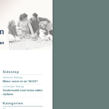
Sidestep
nächster Beitrag
Blinker setzen ist ein “MUSS”!
vorheriger Beitrag
Sondermodell smart fortwo edition
cityflame
Kategorien