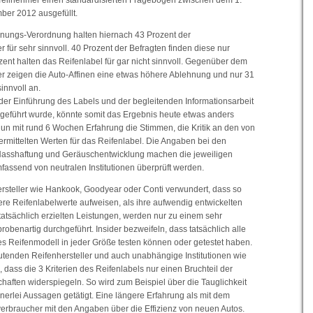
eilnehmer einen standardisierten Fragebogen zwischen dem 1.
ber 2012 ausgefüllt.
nungs-Verordnung halten hiernach 43 Prozent der
r für sehr sinnvoll. 40 Prozent der Befragten finden diese nur
zent halten das Reifenlabel für gar nicht sinnvoll. Gegenüber dem
rer zeigen die Auto-Affinen eine etwas höhere Ablehnung und nur 31
innvoll an.
der Einführung des Labels und der begleitenden Informationsarbeit
hgeführt wurde, könnte somit das Ergebnis heute etwas anders
nun mit rund 6 Wochen Erfahrung die Stimmen, die Kritik an den von
 ermittelten Werten für das Reifenlabel. Die Angaben bei den
 Nasshaftung und Geräuschentwicklung machen die jeweiligen
mfassend von neutralen Institutionen überprüft werden.
steller wie Hankook, Goodyear oder Conti verwundert, dass so
ere Reifenlabelwerte aufweisen, als ihre aufwendig entwickelten
 tatsächlich erzielten Leistungen, werden nur zu einem sehr
robenartig durchgeführt. Insider bezweifeln, dass tatsächlich alle
des Reifenmodell in jeder Größe testen können oder getestet haben.
tenden Reifenhersteller und auch unabhängige Institutionen wie
dass die 3 Kriterien des Reifenlabels nur einen Bruchteil der
haften widerspiegeln. So wird zum Beispiel über die Tauglichkeit
inerlei Aussagen getätigt. Eine längere Erfahrung als mit dem
erbraucher mit den Angaben über die Effizienz von neuen Autos.