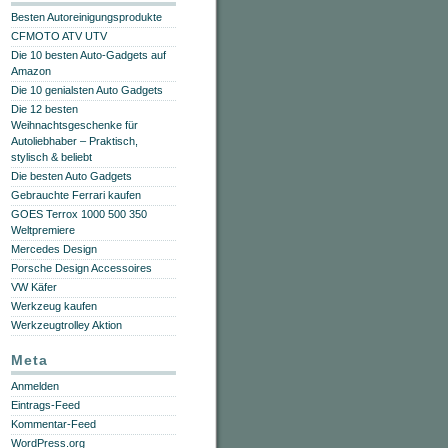
Besten Autoreinigungsprodukte
CFMOTO ATV UTV
Die 10 besten Auto-Gadgets auf
Amazon
Die 10 genialsten Auto Gadgets
Die 12 besten
Weihnachtsgeschenke für
Autoliebhaber – Praktisch,
stylisch & beliebt
Die besten Auto Gadgets
Gebrauchte Ferrari kaufen
GOES Terrox 1000 500 350
Weltpremiere
Mercedes Design
Porsche Design Accessoires
VW Käfer
Werkzeug kaufen
Werkzeugtrolley Aktion
Meta
Anmelden
Eintrags-Feed
Kommentar-Feed
WordPress.org