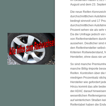
Im Gesamten haben 2.025 T
August und dem 23. Septem
Die neue Reifen-Kennzeich
durchschnittlichen Autofahre
bedingt sinnvoll und 17 Pro
durchschnittlichen Autofah
Prozent sehen sie als sehr s
Da die Umfrage jedoch vor 
von Reifenherstellern durc
aussehen. Deutlicher sind 
den Reifenhersteller selbst
Kriterien Rollwiederstand,
Hersteller, ohne dass sie u
So sind manche Premiumher
manche Billig-Importe bess
Reifen. Kontrollen über die
niedrigen Prozentsatz stichp
Hersteller wie gefordert je
Hinzu kommt das alle bedeu
der ADAC darauf hinweisen, 
wesentlichen Reifeneigensc
auf winterlichen Straßen ke
Reifenlabel haben die Endv