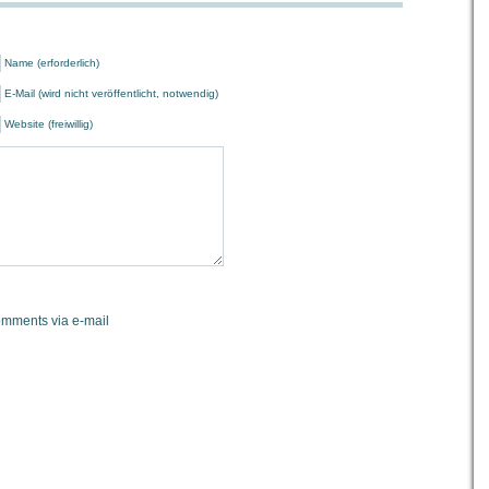
Name (erforderlich)
E-Mail (wird nicht veröffentlicht, notwendig)
Website (freiwillig)
omments via e-mail