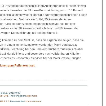
23 Prozent der durchschnittlichen Autofahrer diese für sehr sinnvoll
essierte bewerten die Effizienz-Kennzeichnung nur zu 16 Prozent
zeigt sich ja immer wieder, dass die Normverbräuche in vielen Fällen
is abweichen. Mehr als ein Drittel, 35 Prozent der Auto-
ch, dass die Kennzeichnung gar nicht sinnvoll sei. Bei den
n sehen es nur 28 Prozent so kritisch. Nur rund 50 Prozent der
euwagen-Kennzeichnung als bedingt sinnvoll.
ung kommen zu dem Schluss, dass die Ergebnisse zeigen, dass die
lfen in einem immer komplexer werdenden Markt durchaus zu
wirkliche Beachtung bei den End-Verbrauchern müssten sich aber
auf klar definierte und besonders nachvollziehbaren Kriterien
Fachbereichs Research & Services bei der Motor Presse Stuttgart.
mationen zum Reifenwechsel.
 Februar 2013 9:00
ack-URL
Themengebiet:
Allgemein
:
RSS 2.0
Diesen Artikel
kommentieren