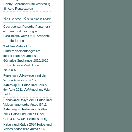
Hobby Schrauber und Werkzeug
für Auto Reparaturen
Neueste Kommentare
Gebrauchter Porsche Panamera
– Luxus und Leistung –
Faszination-Autos
zu
Continental
– Luftfederung
Welches Auto ist für
Führerscheinanfänger am
günstigsten? Spartipps
zu
Günstige Stadtautos 2025/2026
— Die besten Modelle unter
20.000 €
Fotos von Volkswagen auf der
Vienna Autoshow 2015 –
Käferblog
zu
Fotos und Bericht
der Auto 2011 VW Autoshow Wien
Teil 1
Rebenland Rallye 2014 Fotos und
Videos historische Autos SP11 –
Käferblog
zu
Rebenland Rallye
2014 Fotos und Videos Opel
Corsa OPC SP11 Schlossberg
Rebenland Rallye 2014 Fotos und
Videos historische Autos SP6 –