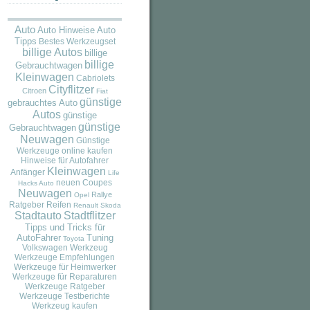
Auto
Auto
Auto Hinweise
Tipps
Bestes Werkzeugset
billige Autos
billige
billige
Gebrauchtwagen
Kleinwagen
Cabriolets
Cityflitzer
Citroen
Fiat
günstige
gebrauchtes Auto
Autos
günstige
günstige
Gebrauchtwagen
Neuwagen
Günstige
Werkzeuge online kaufen
Hinweise für Autofahrer
Kleinwagen
Anfänger
Life
neuen Coupes
Hacks Auto
Neuwagen
Rallye
Opel
Ratgeber
Reifen
Renault
Skoda
Stadtauto
Stadtflitzer
Tipps und Tricks für
AutoFahrer
Tuning
Toyota
Volkswagen
Werkzeug
Werkzeuge Empfehlungen
Werkzeuge für Heimwerker
Werkzeuge für Reparaturen
Werkzeuge Ratgeber
Werkzeuge Testberichte
Werkzeug kaufen