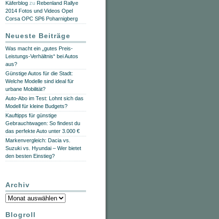
Käferblog
zu
Rebenland Rallye
2014 Fotos und Videos Opel
Corsa OPC SP6 Poharnigberg
Neueste Beiträge
Was macht ein „gutes Preis-
Leistungs-Verhältnis“ bei Autos
aus?
Günstige Autos für die Stadt:
Welche Modelle sind ideal für
urbane Mobilität?
Auto-Abo im Test: Lohnt sich das
Modell für kleine Budgets?
Kauftipps für günstige
Gebrauchtwagen: So findest du
das perfekte Auto unter 3.000 €
Markenvergleich: Dacia vs.
Suzuki vs. Hyundai – Wer bietet
den besten Einstieg?
Archiv
Archiv
Blogroll