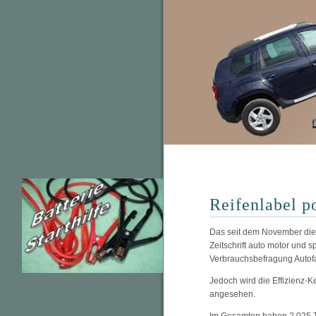
Reifenlabel 
Das seit dem November dies
Zeitschrift auto motor und
Verbrauchsbefragung Autof
Jedoch wird die Effizienz-
angesehen.