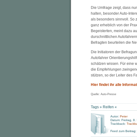
Die Umfrage zeigt, dass nur 
halten, besonder Auto-Inter
als besonders sinnvoll. So 
ganz erheblich von der Prax
Begeisterten, meint dazu au
durschnittlichen Autofahrer
Befragten beurteilen die N
Die Initiatoren der Befrag
Autofahrer Orientierungshi
schätzen wissen. Für eine 
die Empfehlungen zwingend 
stützen, so der Leiter des 
Hier findet ihr alle Infor
Quelle: Auto-Presse
Tags »
Reifen
«
Autor:
Peter
Datum: Freitag, 8.
Trackback:
Trackb
Feed zum Beitrag