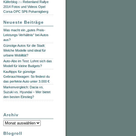
Käferblog
zu
Rebenland Rallye
2014 Fotos und Videos Opel
Corsa OPC SP6 Poharnigberg
Neueste Beiträge
Was macht ein „gutes Preis-
Leistungs-Verhältnis“ bei Autos
aus?
Günstige Autos für die Stadt:
Welche Modelle sind ideal für
urbane Mobilität?
Auto-Abo im Test: Lohnt sich das
Modell für kleine Budgets?
Kauftipps für günstige
Gebrauchtwagen: So findest du
das perfekte Auto unter 3.000 €
Markenvergleich: Dacia vs.
Suzuki vs. Hyundai – Wer bietet
den besten Einstieg?
Archiv
Archiv
Blogroll