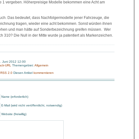
ine 1 vergeben. Höherpreisige Modelle bekommen eine Acht am
auch. Das bedeutet, dass Nachfolgermodelle jener Fahrzeuge, die
ezeichnung tragen, wieder eine acht bekommen. Sonst würden ihnen
ehen und man hätte auf Sonderbezeichnung greifen müssen. Wer
ch 310? Die Null in der Mitte wurde ja patentiert als Markenzeichen.
6. Juni 2012 12:00
ack-URL
Themengebiet:
Allgemein
:
RSS 2.0
Diesen Artikel
kommentieren
Name (erforderlich)
E-Mail (wird nicht veröffentlicht, notwendig)
Website (freiwillig)