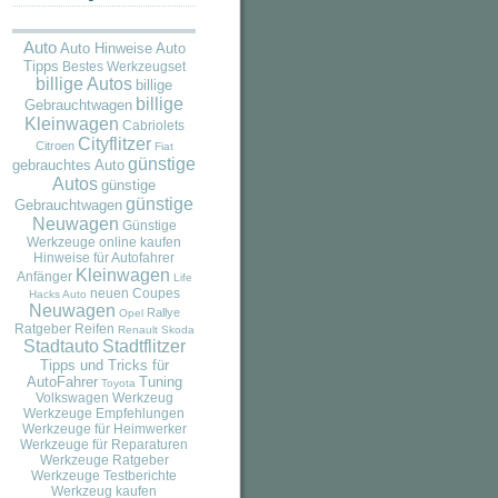
Auto
Auto
Auto Hinweise
Tipps
Bestes Werkzeugset
billige Autos
billige
billige
Gebrauchtwagen
Kleinwagen
Cabriolets
Cityflitzer
Citroen
Fiat
günstige
gebrauchtes Auto
Autos
günstige
günstige
Gebrauchtwagen
Neuwagen
Günstige
Werkzeuge online kaufen
Hinweise für Autofahrer
Kleinwagen
Anfänger
Life
neuen Coupes
Hacks Auto
Neuwagen
Rallye
Opel
Ratgeber
Reifen
Renault
Skoda
Stadtauto
Stadtflitzer
Tipps und Tricks für
AutoFahrer
Tuning
Toyota
Volkswagen
Werkzeug
Werkzeuge Empfehlungen
Werkzeuge für Heimwerker
Werkzeuge für Reparaturen
Werkzeuge Ratgeber
Werkzeuge Testberichte
Werkzeug kaufen