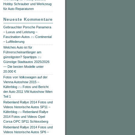
Hobby Schrauber und Werkzeug
für Auto Reparaturen
Neueste Kommentare
Gebrauchter Porsche Panamera
– Luxus und Leistung –
Faszination-Autos
zu
Continental
– Luftfederung
Welches Auto ist für
Führerscheinanfänger am
günstigsten? Spartipps
zu
Günstige Stadtautos 2025/2026
— Die besten Modelle unter
20.000 €
Fotos von Volkswagen auf der
Vienna Autoshow 2015 –
Käferblog
zu
Fotos und Bericht
der Auto 2011 VW Autoshow Wien
Teil 1
Rebenland Rallye 2014 Fotos und
Videos historische Autos SP11 –
Käferblog
zu
Rebenland Rallye
2014 Fotos und Videos Opel
Corsa OPC SP11 Schlossberg
Rebenland Rallye 2014 Fotos und
Videos historische Autos SP6 –