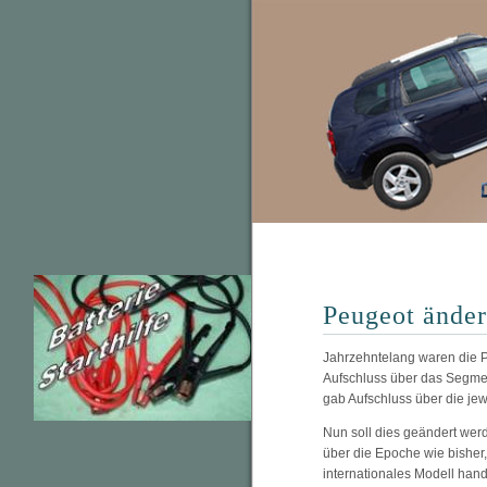
Peugeot ände
Jahrzehntelang waren die P
Aufschluss über das Segment
gab Aufschluss über die jew
Nun soll dies geändert werd
über die Epoche wie bisher,
internationales Modell hand