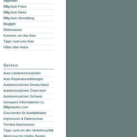
Allgemein
Billig Auto Fotos
Billig Auto News
Billig Auto Vorstellung
Bloglight
Elektroautos
Kurioses um das Auto
Tipps rund ums Auto
Video über Autos
Seiten
Auto-Länderkennzeichen
Auto-Reparaturanleitungen
Autokennzeichen Deutschland
Autokennzeichen Österreich
Autokennzeichen Schweiz
Genauere Informationen zu
Billigstautos.com
Geschenke für Autoliebhaber
Impressum & Datenschutz
Termine Automessen
Tipps rund um den Verkehrsunfall
Werkzeug für Hobby Bastler,