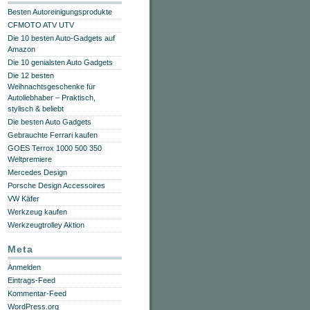
Besten Autoreinigungsprodukte
CFMOTO ATV UTV
Die 10 besten Auto-Gadgets auf
Amazon
Die 10 genialsten Auto Gadgets
Die 12 besten
Weihnachtsgeschenke für
Autoliebhaber – Praktisch,
stylisch & beliebt
Die besten Auto Gadgets
Gebrauchte Ferrari kaufen
GOES Terrox 1000 500 350
Weltpremiere
Mercedes Design
Porsche Design Accessoires
VW Käfer
Werkzeug kaufen
Werkzeugtrolley Aktion
Meta
Anmelden
Eintrags-Feed
Kommentar-Feed
WordPress.org