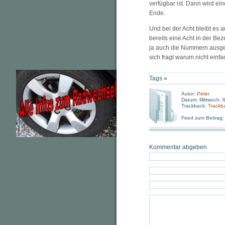
verfügbar ist. Dann wird e
Ende.
Und bei der Acht bleibt es 
bereits eine Acht in der B
ja auch die Nummern ausg
sich fragt warum nicht einfa
Tags »
Autor:
Peter
Datum: Mittwoch, 
Trackback:
Trackb
Feed zum Beitrag
Kommentar abgeben