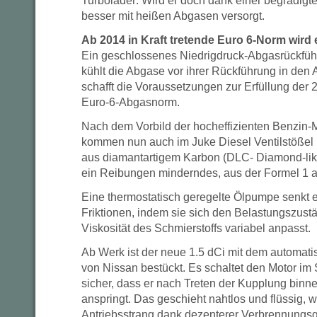
Turbolader: Wird er doch dank einer begradigt
besser mit heißen Abgasen versorgt.
Ab 2014 in Kraft tretende Euro 6-Norm wird e
Ein geschlossenes Niedrigdruck-Abgasrückfü
kühlt die Abgase vor ihrer Rückführung in den 
schafft die Voraussetzungen zur Erfüllung der 2
Euro-6-Abgasnorm.
Nach dem Vorbild der hocheffizienten Benzin-
kommen nun auch im Juke Diesel Ventilstößel 
aus diamantartigem Karbon (DLC- Diamond-lik
ein Reibungen minderndes, aus der Formel 1 a
Eine thermostatisch geregelte Ölpumpe senkt e
Friktionen, indem sie sich den Belastungszust
Viskosität des Schmierstoffs variabel anpasst.
Ab Werk ist der neue 1.5 dCi mit dem automat
von Nissan bestückt. Es schaltet den Motor im St
sicher, dass er nach Treten der Kupplung bin
anspringt. Das geschieht nahtlos und flüssig, 
Antriebsstrang dank dezenterer Verbrennungs