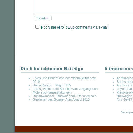
Notify me of followup comments via e-mail
Die 5 beliebtesten Beiträge
5 interessan
Fotos und Bericht von der Vienna Autoshow
Achtung be
2010
Sechs neue
Dacia Duster - Billiger SUV
Auf Faceboo
Fotos, Videos und Berichte von vergangenen
Toyota hat
Motorsportveranstaltungen
Preis-pro-
Reifenwechsel - Radwechsel - Reifentausch
Neuwagen b
Gewinner des Blogger Auto Award 2013
fürs Geld?
Wordpre