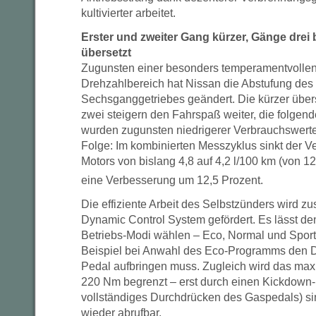
kultivierter arbeitet.
Erster und zweiter Gang kürzer, Gänge drei 
übersetzt
Zugunsten einer besonders temperamentvollen 
Drehzahlbereich hat Nissan die Abstufung des
Sechsganggetriebes geändert. Die kürzer über
zwei steigern den Fahrspaß weiter, die folgen
wurden zugunsten niedrigerer Verbrauchswerte
Folge: Im kombinierten Messzyklus sinkt der V
Motors von bislang 4,8 auf 4,2 l/100 km (von 
eine Verbesserung um 12,5 Prozent.
Die effiziente Arbeit des Selbstzünders wird z
Dynamic Control System gefördert. Es lässt de
Betriebs-Modi wählen – Eco, Normal und Sport
Beispiel bei Anwahl des Eco-Programms den D
Pedal aufbringen muss. Zugleich wird das ma
220 Nm begrenzt – erst durch einen Kickdown-
vollständiges Durchdrücken des Gaspedals) si
wieder abrufbar.