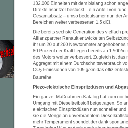
132.000 Einheiten mit dem bislang schon ange
Direkteinspritzer bestückt – ein Anteil von run
Gesamtabsatz – umso bedeutsamer nun der Anl
Bereichen weiter verbesserten 1.5 dCi.
Die bereits sechste Generation des vielfach pr
Allianzpartner Renault entwickelten Selbstzünd
ihr um 20 auf 260 Newtonmeter angehobenes
80 Prozent der Kraft liegen bereits ab 1.500/min
des Motors weiter verbessert. Zugleich ist da
Aggregat mit einem Durchschnittsverbrauch von
CO
-Emissionen von 109 g/km das effizientes
2
Baureihe.
Piezo-elektrische Einspritzdüsen und Abg
Ein ganzer Maßnahmen-Katalog hat zum noch
Umgang mit Dieseltreibstoff beigetragen. So ar
elektrischen Einspritzdüsen nun schneller und
sie die Menge an unverbranntem Dieselkraftsto
mehr Temperament spendet der dank spontane