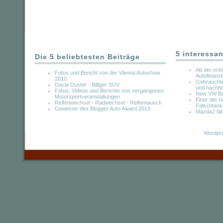
5 interessan
Die 5 beliebtesten Beiträge
Ab der erst
Fotos und Bericht von der Vienna Autoshow
Autofinanz
2010
Gebrauchte 
Dacia Duster - Billiger SUV
und nachha
Fotos, Videos und Berichte von vergangenen
New VW Bee
Motorsportveranstaltungen
Einer der 
Reifenwechsel - Radwechsel - Reifentausch
Falschtank
Gewinner des Blogger Auto Award 2013
Mazda2 fähr
Wordpre