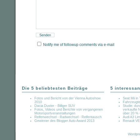
Notify me of followup comments via e-mail
Die 5 beliebtesten Beiträge
5 interessan
Fotos und Bericht von der Vienna Autoshow
Seat Mii i
2010
Fahrzeugtei
Dacia Duster - Billiger SUV
Studie: dur
Fotos, Videos und Berichte von vergangenen
verkaufte 
Motorsportveranstaltungen
über 20 % –
Reifenwechsel - Radwechsel - Reifentausch
Audi A3 Lim
Gewinner des Blogger Auto Award 2013
Renault 
Wordpre