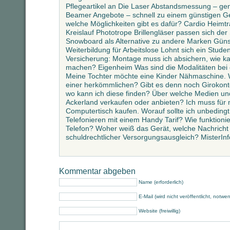
Pflegeartikel an Die Laser Abstandsmessung – ge
Beamer Angebote – schnell zu einem günstigen Ger
welche Möglichkeiten gibt es dafür? Cardio Heimtr
Kreislauf Phototrope Brillengläser passen sich de
Snowboard als Alternative zu andere Marken Güns
Weiterbildung für Arbeitslose Lohnt sich ein Stu
Versicherung: Montage muss ich absichern, wie k
machen? Eigenheim Was sind die Modalitäten bei
Meine Tochter möchte eine Kinder Nähmaschine. W
einer herkömmlichen? Gibt es denn noch Girokon
wo kann ich diese finden? Über welche Medien un
Ackerland verkaufen oder anbieten? Ich muss für 
Computertisch kaufen. Worauf sollte ich unbeding
Telefonieren mit einem Handy Tarif? Wie funktioni
Telefon? Woher weiß das Gerät, welche Nachricht
schuldrechtlicher Versorgungsausgleich? MisterInf
Kommentar abgeben
Name (erforderlich)
E-Mail (wird nicht veröffentlicht, notwe
Website (freiwillig)