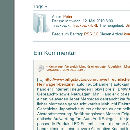
Tags »
Autor:
Peter
Datum: Mittwoch, 12. Mai 2010 8:00
Trackback:
Trackback-URL
Themengebiet:
Bi
Feed zum Beitrag:
RSS 2.0
Diesen Artikel
kom
Ein Kommentar
• Kleinwagen Vergleich lohnt für einen guten Überblick | Mist
Mittwoch, 9. Juni 2010 23:52
[…]
http://www.billigstautos.com/umweltfreundlich
kleinwagen-benziner
auto | autohändler | autokau
händler | internet | neuwagen | pkw | preis | BMW 
Gebraucht- sowie Neuwagen! Mini Händler gibt es in
einen Neuwagen lieber Mercedes gebraucht kaufe
lieber Mercedes gebraucht kaufen Mabuchi Elektr
Geschichte Japanische Autos gehören zu den belie
Abstandsmessung: Berührungsloses Messen Felg
optische Aufwertung fürs Auto Audi Spiegel – für 
passende Produkt LED Seitenblinker – die neue Alt
Langzeitmiete – eine clevere Alternative Kosmeti