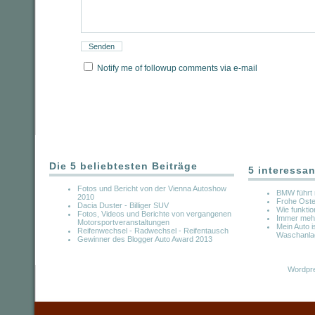
Notify me of followup comments via e-mail
Die 5 beliebtesten Beiträge
5 interessan
Fotos und Bericht von der Vienna Autoshow
BMW führt 
2010
Frohe Oste
Dacia Duster - Billiger SUV
Wie funktio
Fotos, Videos und Berichte von vergangenen
Immer mehr
Motorsportveranstaltungen
Mein Auto i
Reifenwechsel - Radwechsel - Reifentausch
Waschanlage
Gewinner des Blogger Auto Award 2013
Wordpre