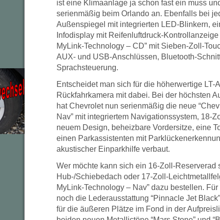
ist eine Klimaanlage ja schon fast ein muss un
serienmäßig beim Orlando an. Ebenfalls bei j
Außenspiegel mit integrierten LED-Blinkern, ei
Infodisplay mit Reifenluftdruck-Kontrollanzeige
MyLink-Technology – CD” mit Sieben-Zoll-Touc
AUX- und USB-Anschlüssen, Bluetooth-Schnitts
Sprachsteuerung.
Entscheidet man sich für die höherwertige LT-
Rückfahrkamera mit dabei. Bei der höchsten A
hat Chevrolet nun serienmäßig die neue “Chev
Nav” mit integriertem Navigationssystem, 18-Zo
neuem Design, beheizbare Vordersitze, eine 
einen Parkassistenten mit Parklückenerkennun
akustischer Einparkhilfe verbaut.
Wer möchte kann sich ein 16-Zoll-Reserverad 
Hub-/Schiebedach oder 17-Zoll-Leichtmetallfel
MyLink-Technology – Nav” dazu bestellen. Für 
noch die Lederausstattung “Pinnacle Jet Black
für die äußeren Plätze im Fond in der Aufpreis
beiden neuen Metallictöne “Mars Stone” und “B