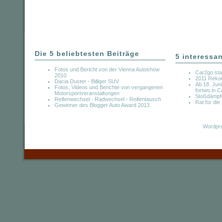
Die 5 beliebtesten Beiträge
5 interessa
Fotos und Bericht von der Vienna Autoshow
Car2go sta
2010
2011 Rekor
Dacia Duster - Billiger SUV
Ab 18. Jun
Fotos, Videos und Berichte von vergangenen
fortwo in 
Motorsportveranstaltungen
Stoßdämpf
Reifenwechsel - Radwechsel - Reifentausch
Rat für di
Gewinner des Blogger Auto Award 2013
Wordpre