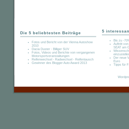
5 interessa
Die 5 beliebtesten Beiträge
Bis zu -70
Fotos und Bericht von der Vienna Autoshow
Auftritt v
2010
SEAT am G
Dacia Duster - Billiger SUV
Wissenschaf
Fotos, Videos und Berichte von vergangenen
einzustelle
Motorsportveranstaltungen
Der neue V
Reifenwechsel - Radwechsel - Reifentausch
Euro
Gewinner des Blogger Auto Award 2013
Tipps für 
Wordpre