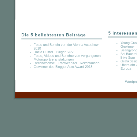
5 interessa
Die 5 beliebtesten Beiträge
Young Crea
Fotos und Bericht von der Vienna Autoshow
Gewinner
2010
Ssangyong
Dacia Duster - Billiger SUV
Bei Baustel
Fotos, Videos und Berichte von vergangenen
linke Spur
Motorsportveranstaltungen
Grafikdesi
Reifenwechsel - Radwechsel - Reifentausch
Übersicht v
Gewinner des Blogger Auto Award 2013
Europa
Wordpre