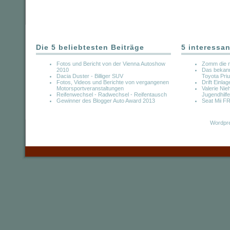
Die 5 beliebtesten Beiträge
5 interessan
Fotos und Bericht von der Vienna Autoshow
Zomm die n
2010
Das bekannt
Dacia Duster - Billiger SUV
Toyota Pri
Fotos, Videos und Berichte von vergangenen
Drift Einl
Motorsportveranstaltungen
Valerie Ni
Reifenwechsel - Radwechsel - Reifentausch
Jugendhilfe
Gewinner des Blogger Auto Award 2013
Seat Mii F
Wordpre