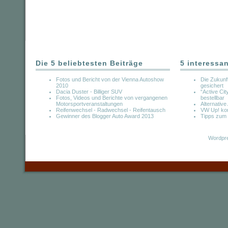
Die 5 beliebtesten Beiträge
5 interessa
Fotos und Bericht von der Vienna Autoshow
Die Zukunf
2010
gesichert
Dacia Duster - Billiger SUV
“Active Cit
Fotos, Videos und Berichte von vergangenen
bestellbar
Motorsportveranstaltungen
Alternative
Reifenwechsel - Radwechsel - Reifentausch
VW Up! kom
Gewinner des Blogger Auto Award 2013
Tipps zum 
Wordpre