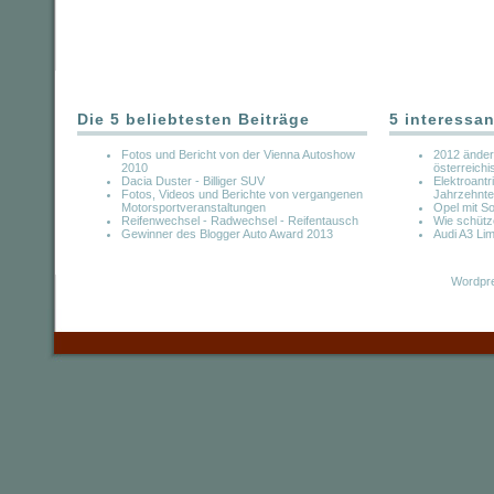
Die 5 beliebtesten Beiträge
5 interessan
Fotos und Bericht von der Vienna Autoshow
2012 ändert
2010
österreich
Dacia Duster - Billiger SUV
Elektroantr
Fotos, Videos und Berichte von vergangenen
Jahrzehnte
Motorsportveranstaltungen
Opel mit S
Reifenwechsel - Radwechsel - Reifentausch
Wie schütz
Gewinner des Blogger Auto Award 2013
Audi A3 Lim
Wordpre