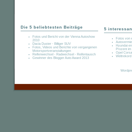
Die 5 beliebtesten Beiträge
5 interessan
Fotos und Bericht von der Vienna Autoshow
Fotos von 
2010
Autovermiet
Dacia Duster - Billiger SUV
Hyundai err
Fotos, Videos und Berichte von vergangenen
Prozent im 
Motorsportveranstaltungen
Opel Corsa
Reifenwechsel - Radwechsel - Reifentausch
Weltrekord
Gewinner des Blogger Auto Award 2013
Wordpre