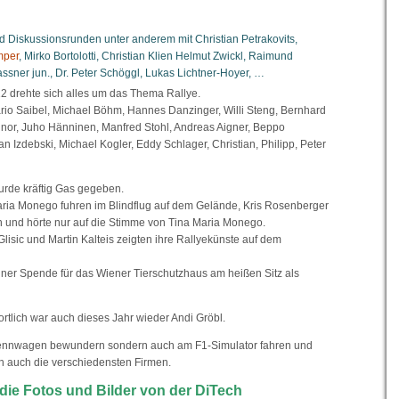
d Diskussionsrunden unter anderem mit Christian Petrakovits,
mper
, Mirko Bortolotti, Christian Klien Helmut Zwickl, Raimund
ner jun., Dr. Peter Schöggl, Lukas Lichtner-Hoyer, …
 drehte sich alles um das Thema Rallye.
ario Saibel, Michael Böhm, Hannes Danzinger, Willi Steng, Bernhard
Minor, Juho Hänninen, Manfred Stohl, Andreas Aigner, Beppo
 Izdebski, Michael Kogler, Eddy Schlager, Christian, Philipp, Peter
rde kräftig Gas gegeben.
ria Monego fuhren im Blindflug auf dem Gelände, Kris Rosenberger
 und hörte nur auf die Stimme von Tina Maria Monego.
Glisic und Martin Kalteis zeigten ihre Rallyekünste auf dem
iner Spende für das Wiener Tierschutzhaus am heißen Sitz als
rtlich war auch dieses Jahr wieder Andi Gröbl.
Rennwagen bewundern sondern auch am F1-Simulator fahren und
ch auch die verschiedensten Firmen.
die Fotos und Bilder von der DiTech