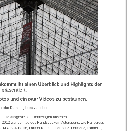
ekommt ihr einen Überblick und Highlights der
präsentiert.
Fotos und ein paar Videos zu bestaunen.
bsche Damen gibt es zu sehen.
n alle ausgestellten Rennwagen ansehen.
 2012 war der Tag des Rundstrecken Motorsports, wie Rallycross
TM X-Bow Battle, Formel Renault, Formel 3, Formel 2, Formel 1,