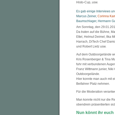
Histo-Cup, usw.
Es gab einige Interviews un
Marcus Zeiner,
Corinna Ka
Baumschlager, Hermann Gass
Am Sonntag, den 29.01.2012
Da traten auf die Bühne, M
Ettel, Helmut Deimel, Ilka 
Harrach, DiTech Chef Damian
und Robert Lietz usw.
Auf dem Outdoorgelände wu
Kris Rosenberger & Tina Ma
fuhr mit verbundenen Augen
Franz Wittmann junier, Niki 
Outdoorgelände.
Hier konnte man auch mit e
Beifahrer Platz nehmen.
Für die Moderation verantwo
Man konnte nicht nur die 
obendrein präsentierten si
Nun könnt ihr euch 