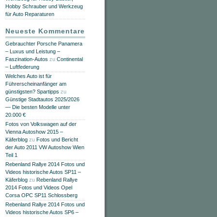
Hobby Schrauber und Werkzeug
für Auto Reparaturen
Neueste Kommentare
Gebrauchter Porsche Panamera
– Luxus und Leistung –
Faszination-Autos
zu
Continental
– Luftfederung
Welches Auto ist für
Führerscheinanfänger am
günstigsten? Spartipps
zu
Günstige Stadtautos 2025/2026
— Die besten Modelle unter
20.000 €
Fotos von Volkswagen auf der
Vienna Autoshow 2015 –
Käferblog
zu
Fotos und Bericht
der Auto 2011 VW Autoshow Wien
Teil 1
Rebenland Rallye 2014 Fotos und
Videos historische Autos SP11 –
Käferblog
zu
Rebenland Rallye
2014 Fotos und Videos Opel
Corsa OPC SP11 Schlossberg
Rebenland Rallye 2014 Fotos und
Videos historische Autos SP6 –