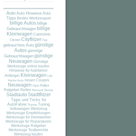
Auto
Auto
Auto Hinweise
Tipps
Bestes Werkzeugset
billige Autos
billige
billige
Gebrauchtwagen
Kleinwagen
Cabriolets
Cityflitzer
Citroen
Fiat
günstige
gebrauchtes Auto
Autos
günstige
günstige
Gebrauchtwagen
Neuwagen
Günstige
Werkzeuge online kaufen
Hinweise für Autofahrer
Kleinwagen
Anfänger
Life
neuen Coupes
Hacks Auto
Neuwagen
Rallye
Opel
Ratgeber
Reifen
Renault
Skoda
Stadtauto
Stadtflitzer
Tipps und Tricks für
AutoFahrer
Tuning
Toyota
Volkswagen
Werkzeug
Werkzeuge Empfehlungen
Werkzeuge für Heimwerker
Werkzeuge für Reparaturen
Werkzeuge Ratgeber
Werkzeuge Testberichte
Werkzeug kaufen