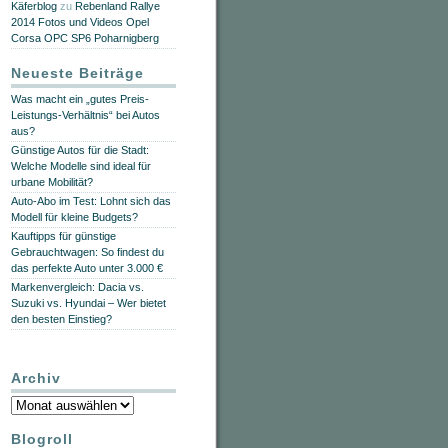
Käferblog
zu
Rebenland Rallye
2014 Fotos und Videos Opel
Corsa OPC SP6 Poharnigberg
Neueste Beiträge
Was macht ein „gutes Preis-
Leistungs-Verhältnis“ bei Autos
aus?
Günstige Autos für die Stadt:
Welche Modelle sind ideal für
urbane Mobilität?
Auto-Abo im Test: Lohnt sich das
Modell für kleine Budgets?
Kauftipps für günstige
Gebrauchtwagen: So findest du
das perfekte Auto unter 3.000 €
Markenvergleich: Dacia vs.
Suzuki vs. Hyundai – Wer bietet
den besten Einstieg?
Archiv
Archiv
Blogroll