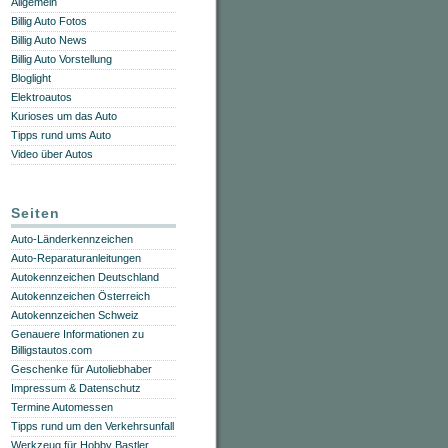
Allgemein
Billig Auto Fotos
Billig Auto News
Billig Auto Vorstellung
Bloglight
Elektroautos
Kurioses um das Auto
Tipps rund ums Auto
Video über Autos
Seiten
Auto-Länderkennzeichen
Auto-Reparaturanleitungen
Autokennzeichen Deutschland
Autokennzeichen Österreich
Autokennzeichen Schweiz
Genauere Informationen zu
Billigstautos.com
Geschenke für Autoliebhaber
Impressum & Datenschutz
Termine Automessen
Tipps rund um den Verkehrsunfall
Werkzeug für Hobby Bastler,