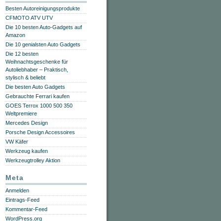
Besten Autoreinigungsprodukte
CFMOTO ATV UTV
Die 10 besten Auto-Gadgets auf
Amazon
Die 10 genialsten Auto Gadgets
Die 12 besten
Weihnachtsgeschenke für
Autoliebhaber – Praktisch,
stylisch & beliebt
Die besten Auto Gadgets
Gebrauchte Ferrari kaufen
GOES Terrox 1000 500 350
Weltpremiere
Mercedes Design
Porsche Design Accessoires
VW Käfer
Werkzeug kaufen
Werkzeugtrolley Aktion
Meta
Anmelden
Eintrags-Feed
Kommentar-Feed
WordPress.org