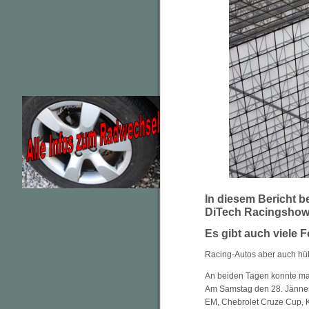
In diesem Bericht b
DiTech Racingshow 
Es gibt auch viele 
Racing-Autos aber auch hü
An beiden Tagen konnte ma
Am Samstag den 28. Jänner
EM, Chebrolet Cruze Cup, K