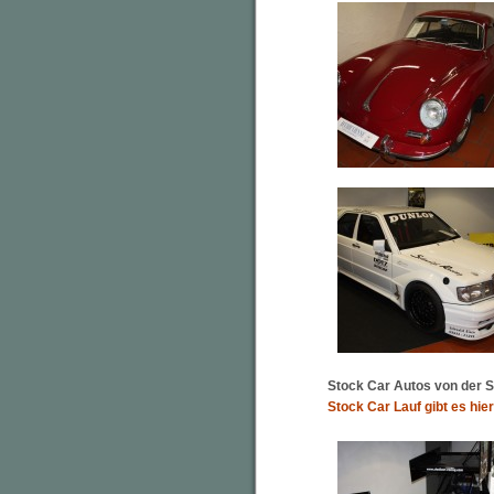
Stock Car Autos von der St
Stock Car Lauf gibt es hie