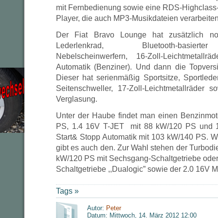
mit Fernbedienung sowie eine RDS-Highclass
Player, die auch MP3-Musikdateien verarbeite
Der Fiat Bravo Lounge hat zusätzlich no
Lederlenkrad, Bluetooth-basierte
Nebelscheinwerfern, 16-Zoll-Leichtmetallrä
Automatik (Benziner). Und dann die Topversi
Dieser hat serienmäßig Sportsitze, Sportlede
Seitenschweller, 17-Zoll-Leichtmetallräder 
Verglasung.
Unter der Haube findet man einen Benzinmot
PS, 1.4 16V T-JET mit 88 kW/120 PS und 1.
Start& Stopp Automatik mit 103 kW/140 PS. Wi
gibt es auch den. Zur Wahl stehen der Turbodie
kW/120 PS mit Sechsgang-Schaltgetriebe oder 
Schaltgetriebe ,,Dualogic” sowie der 2.0 16V M
Tags »
Autor:
Peter
Datum: Mittwoch, 14. März 2012 12:00