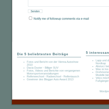
Notify me of followup comments via e-mail
5 interessan
Die 5 beliebtesten Beiträge
Lapp und d
Fotos und Bericht von der Vienna Autoshow
Nordkap
2010
Absturz b
Dacia Duster - Billiger SUV
Was ist los
Fotos, Videos und Berichte von vergangenen
Drehmoment
Motorsportveranstaltungen
Modelle bie
Reifenwechsel - Radwechsel - Reifentausch
Volvo möcht
Gewinner des Blogger Auto Award 2013
Fußgänger
Wordpre