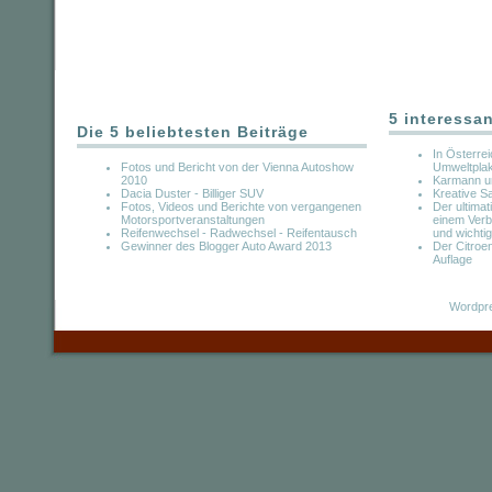
5 interessa
Die 5 beliebtesten Beiträge
In Österre
Fotos und Bericht von der Vienna Autoshow
Umweltplak
2010
Karmann un
Dacia Duster - Billiger SUV
Kreative 
Fotos, Videos und Berichte von vergangenen
Der ultimat
Motorsportveranstaltungen
einem Verb
Reifenwechsel - Radwechsel - Reifentausch
und wichti
Gewinner des Blogger Auto Award 2013
Der Citroen
Auflage
Wordpre