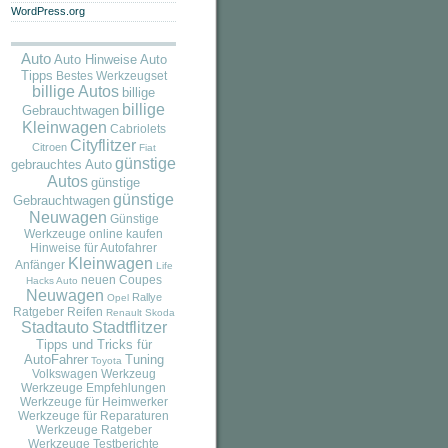
WordPress.org
Auto
Auto
Auto Hinweise
Tipps
Bestes Werkzeugset
billige Autos
billige
billige
Gebrauchtwagen
Kleinwagen
Cabriolets
Cityflitzer
Citroen
Fiat
günstige
gebrauchtes Auto
Autos
günstige
günstige
Gebrauchtwagen
Neuwagen
Günstige
Werkzeuge online kaufen
Hinweise für Autofahrer
Kleinwagen
Anfänger
Life
neuen Coupes
Hacks Auto
Neuwagen
Rallye
Opel
Ratgeber
Reifen
Renault
Skoda
Stadtauto
Stadtflitzer
Tipps und Tricks für
AutoFahrer
Tuning
Toyota
Volkswagen
Werkzeug
Werkzeuge Empfehlungen
Werkzeuge für Heimwerker
Werkzeuge für Reparaturen
Werkzeuge Ratgeber
Werkzeuge Testberichte