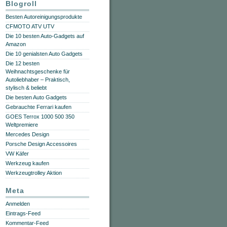
Blogroll
Besten Autoreinigungsprodukte
CFMOTO ATV UTV
Die 10 besten Auto-Gadgets auf
Amazon
Die 10 genialsten Auto Gadgets
Die 12 besten
Weihnachtsgeschenke für
Autoliebhaber – Praktisch,
stylisch & beliebt
Die besten Auto Gadgets
Gebrauchte Ferrari kaufen
GOES Terrox 1000 500 350
Weltpremiere
Mercedes Design
Porsche Design Accessoires
VW Käfer
Werkzeug kaufen
Werkzeugtrolley Aktion
Meta
Anmelden
Eintrags-Feed
Kommentar-Feed