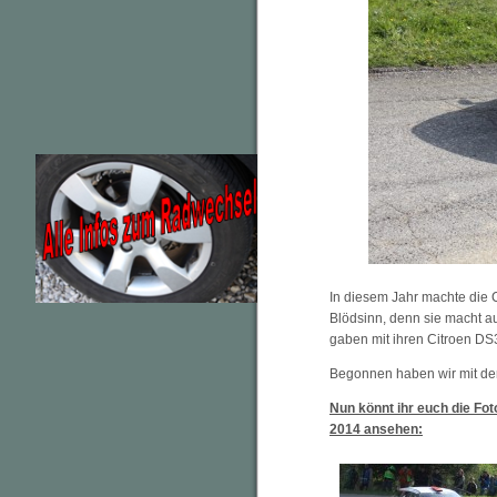
In diesem Jahr machte die C
Blödsinn, denn sie macht au
gaben mit ihren Citroen DS3
Begonnen haben wir mit de
Nun könnt ihr euch die Fot
2014 ansehen: