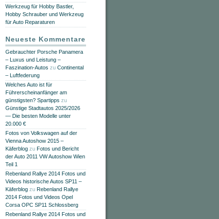
Werkzeug für Hobby Bastler,
Hobby Schrauber und Werkzeug
für Auto Reparaturen
Neueste Kommentare
Gebrauchter Porsche Panamera
– Luxus und Leistung –
Faszination-Autos
zu
Continental
– Luftfederung
Welches Auto ist für
Führerscheinanfänger am
günstigsten? Spartipps
zu
Günstige Stadtautos 2025/2026
— Die besten Modelle unter
20.000 €
Fotos von Volkswagen auf der
Vienna Autoshow 2015 –
Käferblog
zu
Fotos und Bericht
der Auto 2011 VW Autoshow Wien
Teil 1
Rebenland Rallye 2014 Fotos und
Videos historische Autos SP11 –
Käferblog
zu
Rebenland Rallye
2014 Fotos und Videos Opel
Corsa OPC SP11 Schlossberg
Rebenland Rallye 2014 Fotos und