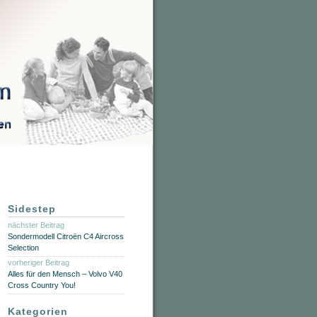
Sidestep
nächster Beitrag
Sondermodell Citroën C4 Aircross
Selection
vorheriger Beitrag
Alles für den Mensch – Volvo V40
Cross Country You!
Kategorien