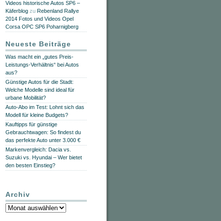
Videos historische Autos SP6 –
Käferblog
zu
Rebenland Rallye
2014 Fotos und Videos Opel
Corsa OPC SP6 Poharnigberg
Neueste Beiträge
Was macht ein „gutes Preis-
Leistungs-Verhältnis“ bei Autos
aus?
Günstige Autos für die Stadt:
Welche Modelle sind ideal für
urbane Mobilität?
Auto-Abo im Test: Lohnt sich das
Modell für kleine Budgets?
Kauftipps für günstige
Gebrauchtwagen: So findest du
das perfekte Auto unter 3.000 €
Markenvergleich: Dacia vs.
Suzuki vs. Hyundai – Wer bietet
den besten Einstieg?
Archiv
Archiv