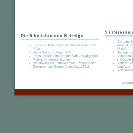
5 interessan
Die 5 beliebtesten Beiträge
Vor- oder 
Fotos und Bericht von der Vienna Autoshow
jungen Geb
2010
15.000 €
Dacia Duster - Billiger SUV
Racingshow
Fotos, Videos und Berichte von vergangenen
Spitzenquar
Motorsportveranstaltungen
2. Blogger
Reifenwechsel - Radwechsel - Reifentausch
Sicherer W
Gewinner des Blogger Auto Award 2013
dem Auto
Slow Motio
Wordpre