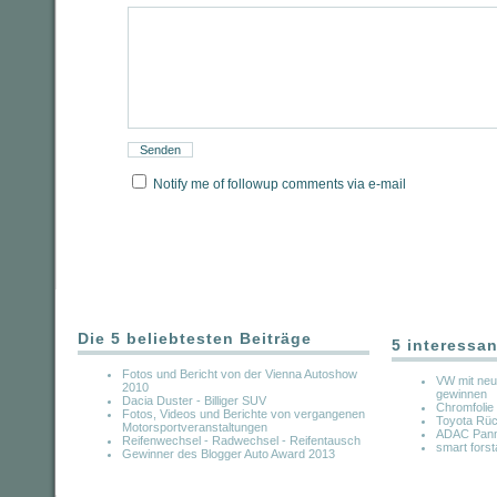
Notify me of followup comments via e-mail
Die 5 beliebtesten Beiträge
5 interessan
Fotos und Bericht von der Vienna Autoshow
VW mit neu
2010
gewinnen
Dacia Duster - Billiger SUV
Chromfolie
Fotos, Videos und Berichte von vergangenen
Toyota Rüc
Motorsportveranstaltungen
ADAC Panne
Reifenwechsel - Radwechsel - Reifentausch
smart forst
Gewinner des Blogger Auto Award 2013