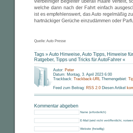
vierbeiniger Begleiter überall Haare verteilt, 
welche dann nach der Fahrt einfach ausgesc
ist es empfehlenswert, das Auto regelmäßig zu
hartnäckiger Gerüche einzudämmen oder Parf
Quelle: Auto Presse
Tags »
Auto Hinweise
,
Auto Tipps
,
Hinweise für
Ratgeber
,
Tipps und Tricks für AutoFahrer
«
Autor:
Peter
Datum: Montag, 3. April 2023 6:00
Trackback:
Trackback-URL
Themengebiet:
Ti
Feed zum Beitrag:
RSS 2.0
Diesen Artikel
kom
Kommentar abgeben
Name (erforderlich)
E-Mail (wird nicht veröffentlicht, notwe
Website (freiwillig)