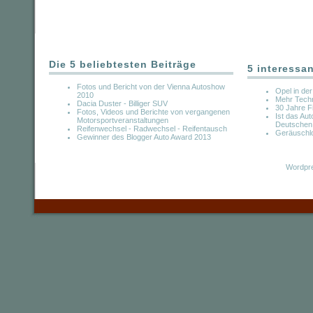
Die 5 beliebtesten Beiträge
5 interessa
Fotos und Bericht von der Vienna Autoshow
Opel in der
2010
Mehr Techn
Dacia Duster - Billiger SUV
30 Jahre F
Fotos, Videos und Berichte von vergangenen
Ist das Au
Motorsportveranstaltungen
Deutschen
Reifenwechsel - Radwechsel - Reifentausch
Geräuschlo
Gewinner des Blogger Auto Award 2013
Wordpre