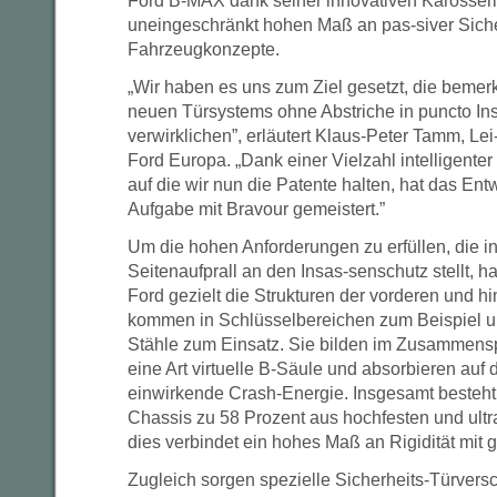
Ford B-MAX dank seiner innovativen Karosseri
uneingeschränkt hohen Maß an pas-siver Sicher
Fahrzeugkonzepte.
„Wir haben es uns zum Ziel gesetzt, die bemer
neuen Türsystems ohne Abstriche in puncto In
verwirklichen”, erläutert Klaus-Peter Tamm, Le
Ford Europa. „Dank einer Vielzahl intelligente
auf die wir nun die Patente halten, hat das En
Aufgabe mit Bravour gemeistert.”
Um die hohen Anforderungen zu erfüllen, die i
Seitenaufprall an den Insas-senschutz stellt, 
Ford gezielt die Strukturen der vorderen und hi
kommen in Schlüsselbereichen zum Beispiel ul
Stähle zum Einsatz. Sie bilden im Zusammens
eine Art virtuelle B-Säule und absorbieren auf
einwirkende Crash-Energie. Insgesamt besteht
Chassis zu 58 Prozent aus hochfesten und ultr
dies verbindet ein hohes Maß an Rigidität mit 
Zugleich sorgen spezielle Sicherheits-Türversc