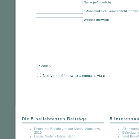
Name (erforderlich)
E-Mail (wird nicht veröffentlicht, notwe
Website (freiwillig)
Notify me of followup comments via e-mail
Die 5 beliebtesten Beiträge
5 interessa
Fotos und Bericht von der Vienna Autoshow
Alle Infor
2010
Beleidigun
Dacia Duster - Billiger SUV
Seat Ibiza