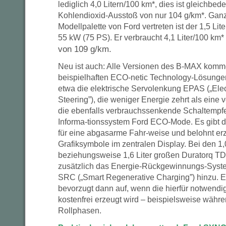
lediglich 4,0 Litern/100 km*, dies ist gleichbe
Kohlendioxid-Ausstoß von nur 104 g/km*. Ganz
Modellpalette von Ford vertreten ist der 1,5 Li
55 kW (75 PS). Er verbraucht 4,1 Liter/100 km*
von 109 g/km.
Neu ist auch: Alle Versionen des B-MAX komm
beispielhaften ECO-netic Technology-Lösungen
etwa die elektrische Servolenkung EPAS („Elec
Steering”), die weniger Energie zehrt als eine 
die ebenfalls verbrauchssenkende Schaltempf
Informa-tionssystem Ford ECO-Mode. Es gibt de
für eine abgasarme Fahr-weise und belohnt erzi
Grafiksymbole im zentralen Display. Bei den 1,
beziehungsweise 1,6 Liter großen Duratorq 
zusätzlich das Energie-Rückgewinnungs-Syst
SRC („Smart Regenerative Charging”) hinzu. Es 
bevorzugt dann auf, wenn die hierfür notwendi
kostenfrei erzeugt wird – beispielsweise währ
Rollphasen.