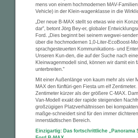
mens von einem hochmodernen MAV-Familienfah
Vehicle) in der Klein-wagenklasse in die Wirkli
„Der neue B-MAX stellt so etwas wie ein Konzen
dar”, betont Jörg Bey-er, globaler Entwicklung
Ford. „Dies beginnt bei seinem wegwei-senden
über die hochmodernen 1,0-Liter-EcoBoost-Mot
sprachgesteuerten Kommunikations- und Ente
Unseren Kun-den, die auf der Suche nach eine
Kleinwagenmodell sind, können wir damit ein 
unterbreiten.”
Mit einer Außenlänge von kaum mehr als vier Me
MAX den fünftüri-gen Fiesta um elf Zentimeter. 
Zentimeter kürzer als der größere C-MAX. Dami
Van-Modell exakt der rapide steigenden Nachf
großzügigen Platzverhältnissen bei kompakte
maßge-schneidert sind für den immer dichteren
innerstädtischen Bereich.
Einzigartig: Das fortschrittliche „Panoram
Ford B-MAX