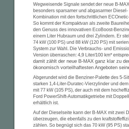
Wegweisende Signale sendet der neue B-MAX 
besonders sparsamer und abgasarmer Diesel- 
Kombination mit den fortschrittlichen ECOneti
So kommt der Kompaktvan als zweite Baureihe
den Genuss des innovativen EcoBoost-Benzindi
einem Liter Hubraum und drei Zylindern. Er ste
74 kW (100 PS) und 88 kW (120 PS) mit serie
System zur Wahl. Die Verbrauchs- und Emissi
Version überraschen: 4,9 Liter/100 km* entsp
damit zählt der neue B-MAX ganz klar zu de
ökonomisch vorteilhaftesten Angeboten sei
Abgerundet wird die Benziner-Palette des 5-S
starken 1,4-Liter-Duratec-Vierzylinder und dem
mit 77 kW (105 PS), der auch mit dem hocheff
Ford PowerShift-Automatikgetriebe mit Doppe
erhältlich ist.
Auf der Dieselseite kann der B-MAX mit zwei 
überzeugen, die ebenfalls zu den kraftstoffeffiz
zählen. So begnügt sich das 70 kW (95 PS) star