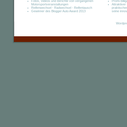
Fotos, Videos und Berichte von vergangenen
Promi Bill
Motorsportveranstaltungen
Attraktive
Reifenwechsel - Radwechsel - Reifentausch
praktische
Gewinner des Blogger Auto Award 2013
seine inno
Wordpre