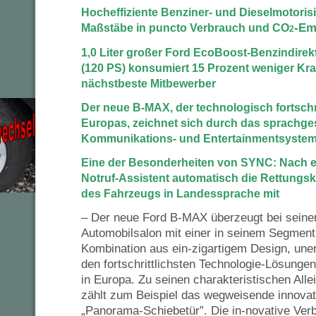
Hocheffiziente Benziner- und Dieselmotori
-Em
Maßstäbe in puncto Verbrauch und CO
2
1,0 Liter großer Ford EcoBoost-Benzindirekt
(120 PS) konsumiert 15 Prozent weniger Kraf
nächstbeste Mitbewerber
Der neue B-MAX, der technologisch fortschr
Europas, zeichnet sich durch das sprachge
Kommunikations- und Entertainmentsyste
Eine der Besonderheiten von SYNC: Nach ei
Notruf-Assistent automatisch die Rettungskr
des Fahrzeugs in Landessprache mit
– Der neue Ford B-MAX überzeugt bei sein
Automobilsalon mit einer in seinem Segmen
Kombination aus ein-zigartigem Design, une
den fortschrittlichsten Technologie-Lösunge
in Europa. Zu seinen charakteristischen All
zählt zum Beispiel das wegweisende innovat
„Panorama-Schiebetür”. Die in-novative Ver