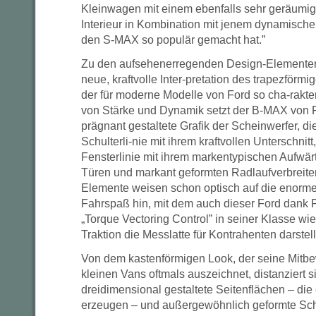
Kleinwagen mit einem ebenfalls sehr geräumig
Interieur in Kombination mit jenem dynamische
den S-MAX so populär gemacht hat.”
Zu den aufsehenerregenden Design-Elementen
neue, kraftvolle Inter-pretation des trapezförmi
der für moderne Modelle von Ford so cha-rakteri
von Stärke und Dynamik setzt der B-MAX von F
prägnant gestaltete Grafik der Scheinwerfer, d
Schulterli-nie mit ihrem kraftvollen Unterschnitt
Fensterlinie mit ihrem markentypischen Aufwä
Türen und markant geformten Radlaufverbreite
Elemente weisen schon optisch auf die enorme 
Fahrspaß hin, mit dem auch dieser Ford dank
„Torque Vectoring Control” in seiner Klasse wi
Traktion die Messlatte für Kontrahenten darstel
Von dem kastenförmigen Look, der seine Mitb
kleinen Vans oftmals auszeichnet, distanziert 
dreidimensional gestaltete Seitenflächen – di
erzeugen – und außergewöhnlich geformte Schw