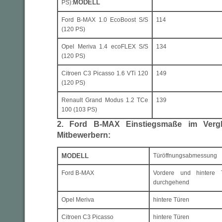
MODELL
PS):
Ford B-MAX 1.0 EcoBoost S/S
114
(120 PS)
Opel Meriva 1.4 ecoFLEX S/S
134
(120 PS)
Citroen C3 Picasso 1.6 VTi 120
149
(120 PS)
Renault Grand Modus 1.2 TCe
139
100 (103 PS)
2. Ford B-MAX Einstiegsmaße im Vergl
Mitbewerbern:
MODELL
Türöffnungsabmessung
Ford B-MAX
Vordere und hintere 
durchgehend
Opel Meriva
hintere Türen
Citroen C3 Picasso
hintere Türen