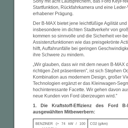
Sony mit acht Lautsprechern, das Ford KeyFre
Startfunktion, Rückfahrkamera und eine Leder-
erhabener Prägung.
Der B-MAX bietet jene leichtfüßige Agilität und
insbesondere im dichten Stadtverkehr von große
kommen so sinnvolle und die Sicherheit ver-b
Assistenzfunktionen wie das preisgekrönte Act
hilft, Auffahrunfälle bei geringen Geschwindigk
ihre Schwere zu mindern.
„Wir glauben, dass wir mit dem neuen B-MAX da
richtigen Zeit präsentieren”, ist sich Stephen Od
Kombination aus modernem Design, großer Vie
Technologien ergänzt er das Kleinwagen-Segme
hochinteressante Facette. Wir gehen davon au
neue Kunden von Ford überzeugen wird.”
1. Die Kraftstoff-Effizienz des Ford 
ausgewählten Mitbewerbern:
BENZINER (> 74 kW / 100
CO2 (g/km)