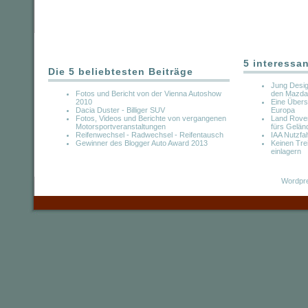
5 interessa
Die 5 beliebtesten Beiträge
Jung Desig
Fotos und Bericht von der Vienna Autoshow
den Mazda
2010
Eine Übersi
Dacia Duster - Billiger SUV
Europa
Fotos, Videos und Berichte von vergangenen
Land Rove
Motorsportveranstaltungen
fürs Gelän
Reifenwechsel - Radwechsel - Reifentausch
IAA Nutzfa
Gewinner des Blogger Auto Award 2013
Keinen Tre
einlagern
Wordpre