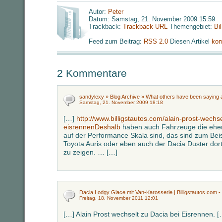
Autor:
Peter
Datum: Samstag, 21. November 2009 15:59
Trackback:
Trackback-URL
Themengebiet:
Bi
Feed zum Beitrag:
RSS 2.0
Diesen Artikel
kom
2 Kommentare
sandylexy » Blog Archive » What others have been saying a
Samstag, 21. November 2009 18:18
[…]
http://www.billigstautos.com/alain-prost-wechse
eisrennenDeshalb
haben auch Fahrzeuge die eher
auf der Performance Skala sind, das sind zum Beis
Toyota Auris oder eben auch der Dacia Duster dort 
zu zeigen. … […]
Dacia Lodgy Glace mit Van-Karosserie | Billigstautos.com - 
Freitag, 18. November 2011 12:01
[…] Alain Prost wechselt zu Dacia bei Eisrennen. [