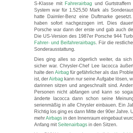
S-Klasse mit
Fahrerairbag
und Gurtstraffer
System war für 1.525,50 Mark als Sonderaus
hatte Daimler-Benz eine Duftmarke gesetzt
haben sofort nachgezogen irrt. Dies dauer
Porsche war dann der erste und gab auch d
Die US-Version des 1987er Porsche 944 Turb
Fahrer- und Beifahrerairbags
. Für die restlic
Sonderausstattung.
Dies ging alles so zögerlich weiter, da sich 
sicher war. Chrysler-Chef Lee Iacocca äußert
halte den
Airbag
für gefährlicher als das Proble
ist, der
Airbag
kann nur seine Aufgabe lösen, 
darinnen sitzen und angeschnallt sind. Ander
Personen nicht abfangen und kann so soga
änderte Iacocca dann schon seine Meinu
serienmäßig in alle Chrysler einbauen. Ein Jah
Richtig los ging es dann Mitte der 90er Jahre.
mehr
Airbags
in den Innenraum eingebaut wur
Anfang mit
Seitenairbags
in den Sitzen.