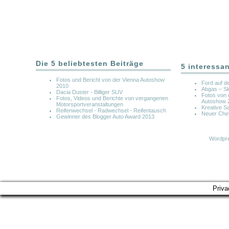
Die 5 beliebtesten Beiträge
5 interessa
Fotos und Bericht von der Vienna Autoshow
Ford auf d
2010
Abgas – S
Dacia Duster - Billiger SUV
Fotos von 
Fotos, Videos und Berichte von vergangenen
Autoshow 
Motorsportveranstaltungen
Kreative 
Reifenwechsel - Radwechsel - Reifentausch
Neuer Chef
Gewinner des Blogger Auto Award 2013
Wordpre
Priva