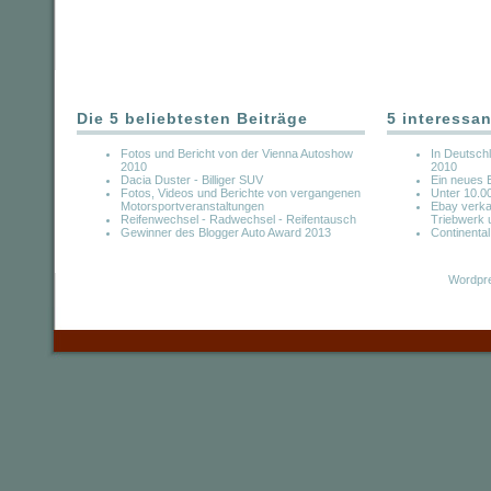
Die 5 beliebtesten Beiträge
5 interessan
Fotos und Bericht von der Vienna Autoshow
In Deutsch
2010
2010
Dacia Duster - Billiger SUV
Ein neues 
Fotos, Videos und Berichte von vergangenen
Unter 10.0
Motorsportveranstaltungen
Ebay verka
Reifenwechsel - Radwechsel - Reifentausch
Triebwerk 
Gewinner des Blogger Auto Award 2013
Continenta
Wordpre