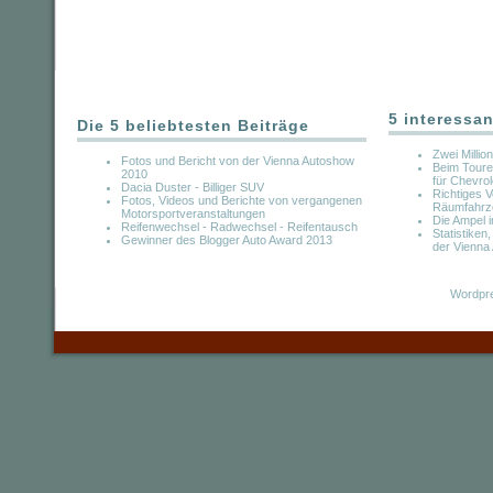
5 interessan
Die 5 beliebtesten Beiträge
Zwei Millio
Fotos und Bericht von der Vienna Autoshow
Beim Toure
2010
für Chevrol
Dacia Duster - Billiger SUV
Richtiges V
Fotos, Videos und Berichte von vergangenen
Räumfahrz
Motorsportveranstaltungen
Die Ampel i
Reifenwechsel - Radwechsel - Reifentausch
Statistike
Gewinner des Blogger Auto Award 2013
der Vienna
Wordpre