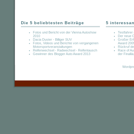
Die 5 beliebtesten Beiträge
5 interessa
Fotos und Bericht von der Vienna Autoshow
Testfahrer
2010
Der neue 
Dacia Duster - Billiger SUV
Großer Erfo
Fotos, Videos und Berichte von vergangenen
Award 200
Motorsportveranstaltungen
Rückruf de
Reifenwechsel - Radwechsel - Reifentausch
Race of A
Gewinner des Blogger Auto Award 2013
der Finalläu
Wordpre