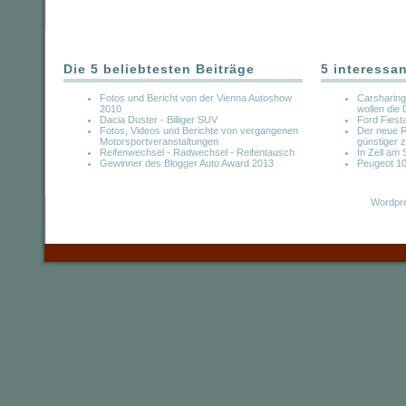
Die 5 beliebtesten Beiträge
5 interessa
Fotos und Bericht von der Vienna Autoshow
Carsharing
2010
wollen die
Dacia Duster - Billiger SUV
Ford Fiesta
Fotos, Videos und Berichte von vergangenen
Der neue R
Motorsportveranstaltungen
günstiger 
Reifenwechsel - Radwechsel - Reifentausch
In Zell am
Gewinner des Blogger Auto Award 2013
Peugeot 1
Wordpre