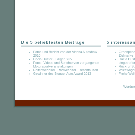
Die 5 beliebtesten Beiträge
5 interessa
Fotos und Bericht von der Vienna Autoshow
Greenpeac
2010
Zielmarke
Dacia Duster - Billiger SUV
Dacia Dust
Fotos, Videos und Berichte von vergangenen
eingetroffe
Motorsportveranstaltungen
Rückruf Su
Reifenwechsel - Radwechsel - Reifentausch
Volkswagen 
Gewinner des Blogger Auto Award 2013
Frohe Weih
Wordpre