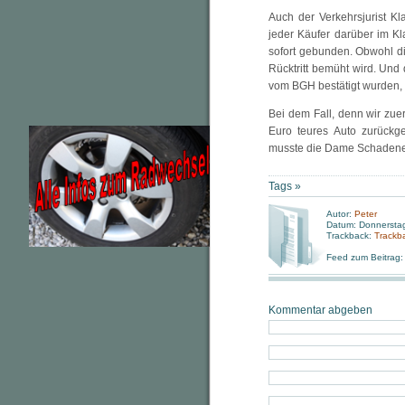
Auch der Verkehrsjurist K
jeder Käufer darüber im Kla
sofort gebunden. Obwohl di
Rücktritt bemüht wird. Und 
vom BGH bestätigt wurden, s
Bei dem Fall, denn wir zue
Euro teures Auto zurückg
musste die Dame Schadener
Tags »
Autor:
Peter
Datum: Donnerstag
Trackback:
Trackb
Feed zum Beitrag
Kommentar abgeben