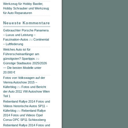
Werkzeug für Hobby Bastler,
Hobby Schrauber und Werkzeug
für Auto Reparaturen
Neueste Kommentare
Gebrauchter Porsche Panamera
– Luxus und Leistung –
Faszination-Autos
zu
Continental
– Luftfederung
Welches Auto ist für
Führerscheinanfänger am
günstigsten? Spartipps
zu
Günstige Stadtautos 2025/2026
— Die besten Modelle unter
20.000 €
Fotos von Volkswagen auf der
Vienna Autoshow 2015 –
Käferblog
zu
Fotos und Bericht
der Auto 2011 VW Autoshow Wien
Teil 1
Rebenland Rallye 2014 Fotos und
Videos historische Autos SP11 –
Käferblog
zu
Rebenland Rallye
2014 Fotos und Videos Opel
Corsa OPC SP11 Schlossberg
Rebenland Rallye 2014 Fotos und