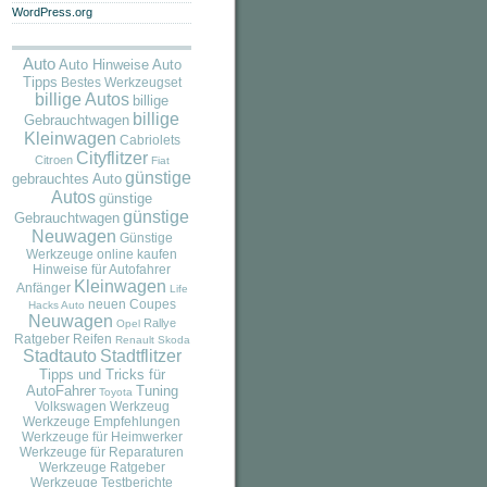
WordPress.org
Auto
Auto
Auto Hinweise
Tipps
Bestes Werkzeugset
billige Autos
billige
billige
Gebrauchtwagen
Kleinwagen
Cabriolets
Cityflitzer
Citroen
Fiat
günstige
gebrauchtes Auto
Autos
günstige
günstige
Gebrauchtwagen
Neuwagen
Günstige
Werkzeuge online kaufen
Hinweise für Autofahrer
Kleinwagen
Anfänger
Life
neuen Coupes
Hacks Auto
Neuwagen
Rallye
Opel
Ratgeber
Reifen
Renault
Skoda
Stadtauto
Stadtflitzer
Tipps und Tricks für
AutoFahrer
Tuning
Toyota
Volkswagen
Werkzeug
Werkzeuge Empfehlungen
Werkzeuge für Heimwerker
Werkzeuge für Reparaturen
Werkzeuge Ratgeber
Werkzeuge Testberichte