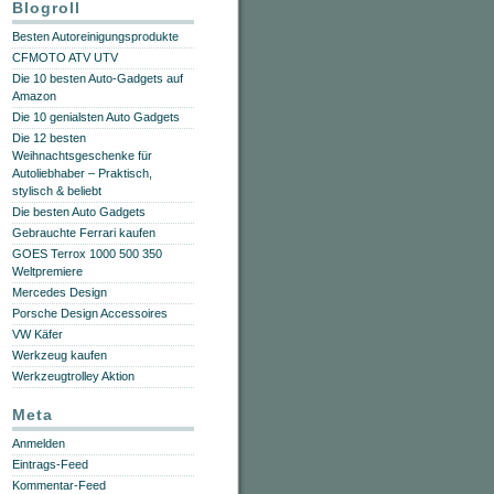
Blogroll
Besten Autoreinigungsprodukte
CFMOTO ATV UTV
Die 10 besten Auto-Gadgets auf
Amazon
Die 10 genialsten Auto Gadgets
Die 12 besten
Weihnachtsgeschenke für
Autoliebhaber – Praktisch,
stylisch & beliebt
Die besten Auto Gadgets
Gebrauchte Ferrari kaufen
GOES Terrox 1000 500 350
Weltpremiere
Mercedes Design
Porsche Design Accessoires
VW Käfer
Werkzeug kaufen
Werkzeugtrolley Aktion
Meta
Anmelden
Eintrags-Feed
Kommentar-Feed