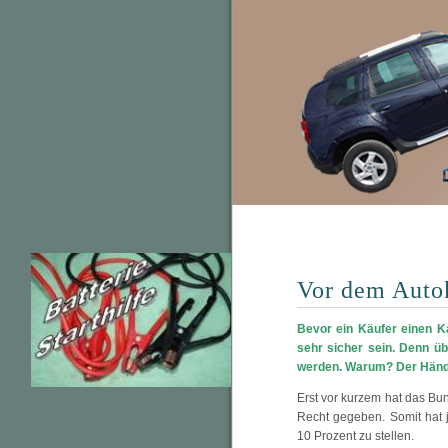
Vor dem Autok
Bevor ein Käufer einen Ka
sehr sicher sein. Denn ü
werden. Warum? Der Händl
Erst vor kurzem hat das Bun
Recht gegeben. Somit hat 
10 Prozent zu stellen.