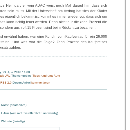
laus Heimgärtner vom ADAC weist noch Mal darauf hin, dass sich
ren sein muss. Mit der Unterschrift am Vertrag hat sich der Käufer
es eigentlich bekannt ist, kommt es immer wieder vor, dass sich um
das kann richtig teuer werden. Denn nicht nur die zehn Prozent die
ondern auch oft 15 Prozent sind beim Rücktritt zu bezahlen.
rst erwähnt haben, war eine Kundin vom Kaufvertrag für ein 29.000
etreten. Und was war die Folge? Zehn Prozent des Kaufpreises
satz zahlen.
, 29. April 2010 14:00
ack-URL
Themengebiet:
Tipps rund ums Auto
:
RSS 2.0
Diesen Artikel
kommentieren
Name (erforderlich)
E-Mail (wird nicht veröffentlicht, notwendig)
Website (freiwillig)