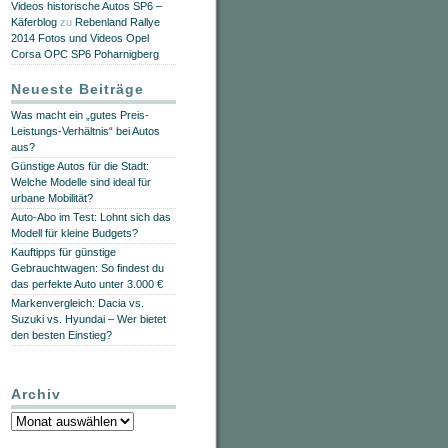
Videos historische Autos SP6 –
Käferblog
zu
Rebenland Rallye
2014 Fotos und Videos Opel
Corsa OPC SP6 Poharnigberg
Neueste Beiträge
Was macht ein „gutes Preis-
Leistungs-Verhältnis“ bei Autos
aus?
Günstige Autos für die Stadt:
Welche Modelle sind ideal für
urbane Mobilität?
Auto-Abo im Test: Lohnt sich das
Modell für kleine Budgets?
Kauftipps für günstige
Gebrauchtwagen: So findest du
das perfekte Auto unter 3.000 €
Markenvergleich: Dacia vs.
Suzuki vs. Hyundai – Wer bietet
den besten Einstieg?
Archiv
Archiv