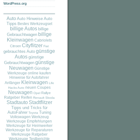
WordPress.org
Auto
Auto
Auto Hinweise
Tipps
Bestes Werkzeugset
billige Autos
billige
billige
Gebrauchtwagen
Kleinwagen
Cabriolets
Cityflitzer
Citroen
Fiat
günstige
gebrauchtes Auto
Autos
günstige
günstige
Gebrauchtwagen
Neuwagen
Günstige
Werkzeuge online kaufen
Hinweise für Autofahrer
Kleinwagen
Anfänger
Life
neuen Coupes
Hacks Auto
Neuwagen
Rallye
Opel
Ratgeber
Reifen
Renault
Skoda
Stadtauto
Stadtflitzer
Tipps und Tricks für
AutoFahrer
Tuning
Toyota
Volkswagen
Werkzeug
Werkzeuge Empfehlungen
Werkzeuge für Heimwerker
Werkzeuge für Reparaturen
Werkzeuge Ratgeber
Werkzeuge Testberichte