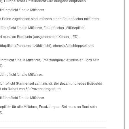
 Europäischer Unfallbericht wird dringend empfohlen.
ührpflicht für alle Mitfahrer.
in Polen zugelassen sind, müssen einen Feuerlöscher mitführen.
hrpflicht für alle Mitfahrer, Feuerlöscher-Mitführpflicht.
t muss an Bord sein (ausgenommen Xenon, LED).
ührpflicht (Pannenset zählt nicht), ebenso Abschleppseil und
rpflicht für alle Mitfahrer, Ersatzlampen-Set muss an Bord sein
).
hrpflicht für alle Mitfahrer.
ührpflicht (Pannenset zählt nicht). Bei Bezahlung jedes Bußgelds
d ein Rabatt von 50 Prozent eingeräumt.
ührpflicht für alle Mitfahrer.
flicht für alle Mitfahrer, Ersatzlampen-Set muss an Bord sein
).