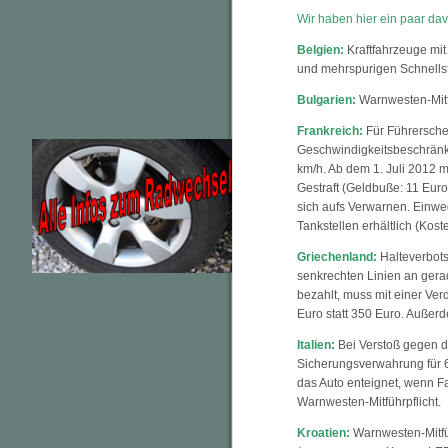
Wir haben hier ein paar dav
Belgien:
Kraftfahrzeuge mit
und mehrspurigen Schnellst
Bulgarien:
Warnwesten-Mitfüh
Frankreich:
Für Führersche
Geschwindigkeitsbeschränk
km/h. Ab dem 1. Juli 2012 m
Gestraft (Geldbuße: 11 Eur
sich aufs Verwarnen. Einwe
Tankstellen erhältlich (Kos
Griechenland:
Halteverbots
senkrechten Linien an gera
bezahlt, muss mit einer Ver
Euro statt 350 Euro. Außerde
Italien:
Bei Verstoß gegen di
Sicherungsverwahrung für 6
das Auto enteignet, wenn F
Warnwesten-Mitführpflicht.
Kroatien:
Warnwesten-Mitfüh