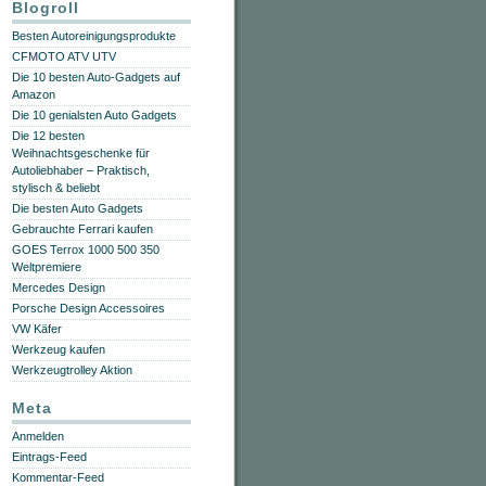
Blogroll
Besten Autoreinigungsprodukte
CFMOTO ATV UTV
Die 10 besten Auto-Gadgets auf
Amazon
Die 10 genialsten Auto Gadgets
Die 12 besten
Weihnachtsgeschenke für
Autoliebhaber – Praktisch,
stylisch & beliebt
Die besten Auto Gadgets
Gebrauchte Ferrari kaufen
GOES Terrox 1000 500 350
Weltpremiere
Mercedes Design
Porsche Design Accessoires
VW Käfer
Werkzeug kaufen
Werkzeugtrolley Aktion
Meta
Anmelden
Eintrags-Feed
Kommentar-Feed