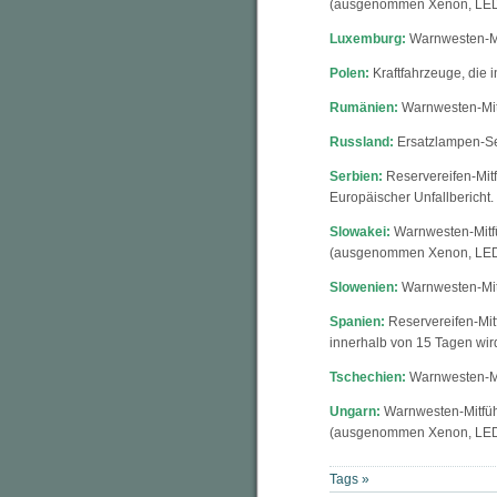
(ausgenommen Xenon, LED),
Luxemburg:
Warnwesten-Mitf
Polen:
Kraftfahrzeuge, die 
Rumänien:
Warnwesten-Mitfü
Russland:
Ersatzlampen-Se
Serbien:
Reservereifen-Mitf
Europäischer Unfallbericht.
Slowakei:
Warnwesten-Mitfüh
(ausgenommen Xenon, LED
Slowenien:
Warnwesten-Mitfü
Spanien:
Reservereifen-Mitf
innerhalb von 15 Tagen wir
Tschechien:
Warnwesten-Mitf
Ungarn:
Warnwesten-Mitführp
(ausgenommen Xenon, LED
Tags »