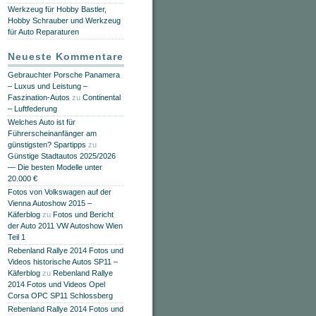
Werkzeug für Hobby Bastler,
Hobby Schrauber und Werkzeug
für Auto Reparaturen
Neueste Kommentare
Gebrauchter Porsche Panamera
– Luxus und Leistung –
Faszination-Autos
zu
Continental
– Luftfederung
Welches Auto ist für
Führerscheinanfänger am
günstigsten? Spartipps
zu
Günstige Stadtautos 2025/2026
— Die besten Modelle unter
20.000 €
Fotos von Volkswagen auf der
Vienna Autoshow 2015 –
Käferblog
zu
Fotos und Bericht
der Auto 2011 VW Autoshow Wien
Teil 1
Rebenland Rallye 2014 Fotos und
Videos historische Autos SP11 –
Käferblog
zu
Rebenland Rallye
2014 Fotos und Videos Opel
Corsa OPC SP11 Schlossberg
Rebenland Rallye 2014 Fotos und