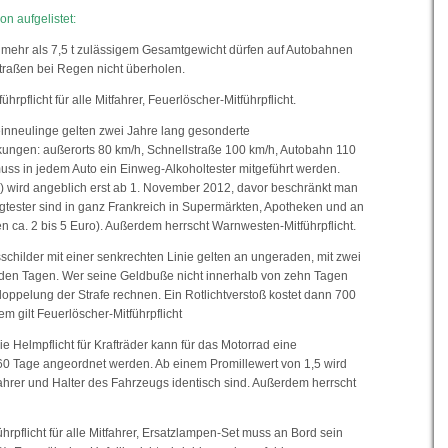
on aufgelistet:
 mehr als 7,5 t zulässigem Gesamtgewicht dürfen auf Autobahnen
raßen bei Regen nicht überholen.
rpflicht für alle Mitfahrer, Feuerlöscher-Mitführpflicht.
inneulinge gelten zwei Jahre lang gesonderte
ungen: außerorts 80 km/h, Schnellstraße 100 km/h, Autobahn 110
uss in jedem Auto ein Einweg-Alkoholtester mitgeführt werden.
o) wird angeblich erst ab 1. November 2012, davor beschränkt man
gtester sind in ganz Frankreich in Supermärkten, Apotheken und an
ten ca. 2 bis 5 Euro). Außerdem herrscht Warnwesten-Mitführpflicht.
schilder mit einer senkrechten Linie gelten an ungeraden, mit zwei
den Tagen. Wer seine Geldbuße nicht innerhalb von zehn Tagen
doppelung der Strafe rechnen. Ein Rotlichtverstoß kostet dann 700
m gilt Feuerlöscher-Mitführpflicht
e Helmpflicht für Krafträder kann für das Motorrad eine
0 Tage angeordnet werden. Ab einem Promillewert von 1,5 wird
ahrer und Halter des Fahrzeugs identisch sind. Außerdem herrscht
rpflicht für alle Mitfahrer, Ersatzlampen-Set muss an Bord sein