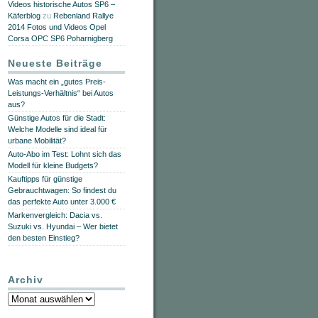
Videos historische Autos SP6 –
Käferblog
zu
Rebenland Rallye
2014 Fotos und Videos Opel
Corsa OPC SP6 Poharnigberg
Neueste Beiträge
Was macht ein „gutes Preis-
Leistungs-Verhältnis“ bei Autos
aus?
Günstige Autos für die Stadt:
Welche Modelle sind ideal für
urbane Mobilität?
Auto-Abo im Test: Lohnt sich das
Modell für kleine Budgets?
Kauftipps für günstige
Gebrauchtwagen: So findest du
das perfekte Auto unter 3.000 €
Markenvergleich: Dacia vs.
Suzuki vs. Hyundai – Wer bietet
den besten Einstieg?
Archiv
Archiv