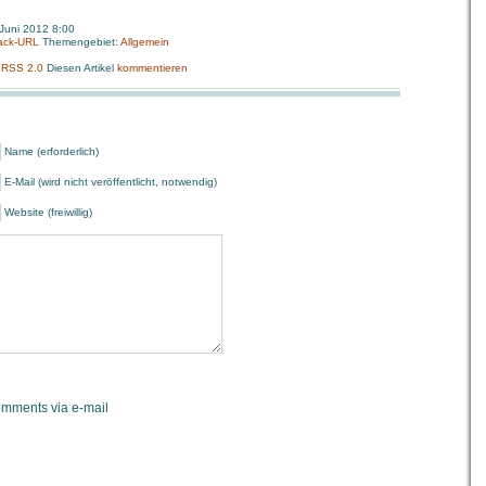
 Juni 2012 8:00
ack-URL
Themengebiet:
Allgemein
:
RSS 2.0
Diesen Artikel
kommentieren
Name (erforderlich)
E-Mail (wird nicht veröffentlicht, notwendig)
Website (freiwillig)
omments via e-mail