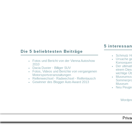
5 interessan
Die 5 beliebtesten Beiträge
Schmutz Ho
Ursache ge
Fotos und Bericht von der Vienna Autoshow
Konsequen
2010
Der ultimat
Dacia Duster - Billiger SUV
einem Dies
Fotos, Videos und Berichte von vergangenen
wichtige Ü
Motorsportveranstaltungen
Museumsso
Reifenwechsel - Radwechsel - Reifentausch
Sommerpro
Gewinner des Blogger Auto Award 2013
Museum
Neu Peuge
Wordpre
Priva