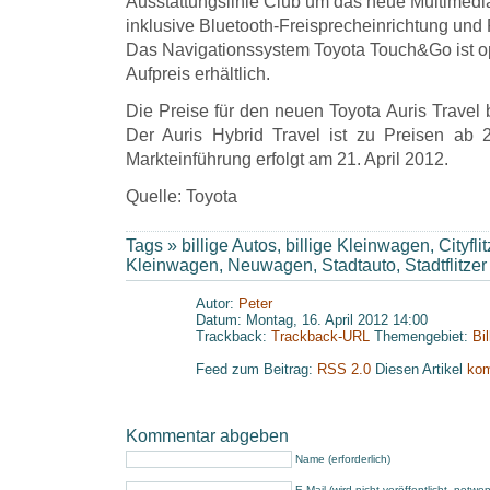
Ausstattungslinie Club um das neue Multimed
inklusive Bluetooth-Freisprecheinrichtung und
Das Navigationssystem Toyota Touch&Go ist op
Aufpreis erhältlich.
Die Preise für den neuen Toyota Auris Travel
Der Auris Hybrid Travel ist zu Preisen ab 2
Markteinführung erfolgt am 21. April 2012.
Quelle: Toyota
Tags »
billige Autos
,
billige Kleinwagen
,
Cityfli
Kleinwagen
,
Neuwagen
,
Stadtauto
,
Stadtflitzer
Autor:
Peter
Datum: Montag, 16. April 2012 14:00
Trackback:
Trackback-URL
Themengebiet:
Bi
Feed zum Beitrag:
RSS 2.0
Diesen Artikel
kom
Kommentar abgeben
Name (erforderlich)
E-Mail (wird nicht veröffentlicht, notwe