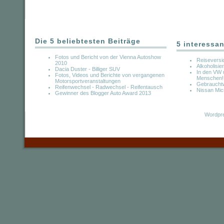
Die 5 beliebtesten Beiträge
5 interessan
Fotos und Bericht von der Vienna Autoshow
Reiseversi
2010
Alkoholisie
Dacia Duster - Billiger SUV
In den VW 
Fotos, Videos und Berichte von vergangenen
Menschen!!
Motorsportveranstaltungen
Gebrauchtw
Reifenwechsel - Radwechsel - Reifentausch
Nissan Mic
Gewinner des Blogger Auto Award 2013
Wordpre