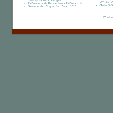
Motorsportveranstaltungen
VW Fox St
Reifenwechsel - Radwechsel - Reifentausch
ADAC geg
Gewinner des Blogger Auto Award 2013
Wordpre