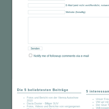
E-Mail (wird nicht veröffentlicht, notwe
Website (freiwillig)
Notify me of followup comments via e-mail
Die 5 beliebtesten Beiträge
5 interessa
Fotos und Bericht von der Vienna Autoshow
Unser Fre
2010
VW up! mit
Dacia Duster - Billiger SUV
Der neue T
Fotos, Videos und Berichte von vergangenen
Volkswage