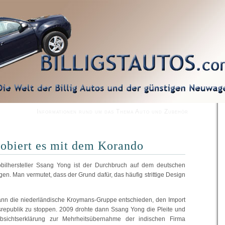
Informationen rund um das Thema Auto und Zubehör
obiert es mit dem Korando
ilhersteller Ssang Yong ist der Durchbruch auf dem deutschen
en. Man vermutet, dass der Grund dafür, das häufig strittige Design
dann die niederländische Kroymans-Gruppe entschieden, den Import
srepublik zu stoppen. 2009 drohte dann Ssang Yong die Pleite und
bsichtserklärung zur Mehrheitsübernahme der indischen Firma