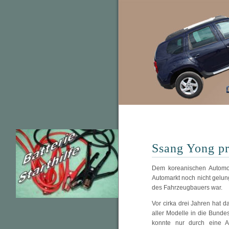
Ssang Yong pr
Dem koreanischen Automob
Automarkt noch nicht gelung
des Fahrzeugbauers war.
Vor cirka drei Jahren hat 
aller Modelle in die Bunde
konnte nur durch eine A