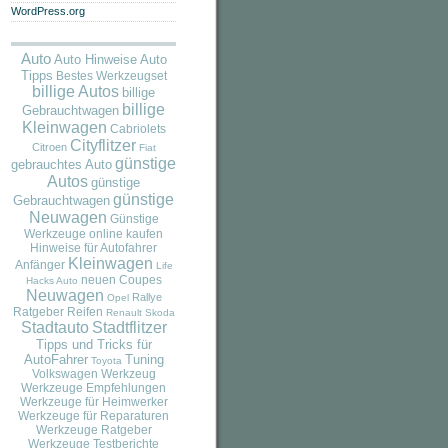
WordPress.org
Auto
Auto
Auto Hinweise
Tipps
Bestes Werkzeugset
billige Autos
billige
billige
Gebrauchtwagen
Kleinwagen
Cabriolets
Cityflitzer
Citroen
Fiat
günstige
gebrauchtes Auto
Autos
günstige
günstige
Gebrauchtwagen
Neuwagen
Günstige
Werkzeuge online kaufen
Hinweise für Autofahrer
Kleinwagen
Anfänger
Life
neuen Coupes
Hacks Auto
Neuwagen
Rallye
Opel
Ratgeber
Reifen
Renault
Skoda
Stadtauto
Stadtflitzer
Tipps und Tricks für
AutoFahrer
Tuning
Toyota
Volkswagen
Werkzeug
Werkzeuge Empfehlungen
Werkzeuge für Heimwerker
Werkzeuge für Reparaturen
Werkzeuge Ratgeber
Werkzeuge Testberichte