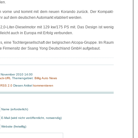
den.
h vorne und kommt mit dem neuen Korando zurück. Der Kompakt-
hr auf dem deutschen Automarkt etabliert werden.
2,0-Liter-Dieselmotor mit 129 kw/175 PS mit. Das Design ist wenig
leicht auch in Europa mit Erfolg verbunden.
dis, eine Tochtergesellschaft der belgischen Alcopa-Gruppe. Im Raum
ue Firmensitz der Ssang Yong Deutschland GmbH aufgebaut.
. November 2010 14:00
ack-URL
Themengebiet:
Billig Auto News
:
RSS 2.0
Diesen Artikel
kommentieren
Name (erforderlich)
E-Mail (wird nicht veröffentlicht, notwendig)
Website (freiwillig)