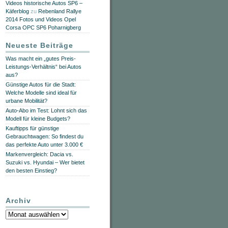
Videos historische Autos SP6 –
Käferblog
zu
Rebenland Rallye
2014 Fotos und Videos Opel
Corsa OPC SP6 Poharnigberg
Neueste Beiträge
Was macht ein „gutes Preis-
Leistungs-Verhältnis“ bei Autos
aus?
Günstige Autos für die Stadt:
Welche Modelle sind ideal für
urbane Mobilität?
Auto-Abo im Test: Lohnt sich das
Modell für kleine Budgets?
Kauftipps für günstige
Gebrauchtwagen: So findest du
das perfekte Auto unter 3.000 €
Markenvergleich: Dacia vs.
Suzuki vs. Hyundai – Wer bietet
den besten Einstieg?
Archiv
Archiv