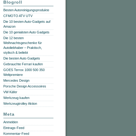
Blogroll
Besten Autoreinigungsprodukte
CFMOTO ATV UTV
Die 10 besten Auto-Gadgets auf
Amazon
Die 10 genialsten Auto Gadgets
Die 12 besten
Weihnachtsgeschenke für
Autoliebhaber – Praktisch,
stylisch & beliebt
Die besten Auto Gadgets
Gebrauchte Ferrari kaufen
GOES Terrox 1000 500 350
Weltpremiere
Mercedes Design
Porsche Design Accessoires
VW Käfer
Werkzeug kaufen
Werkzeugtrolley Aktion
Meta
Anmelden
Eintrags-Feed
Kommentar-Feed