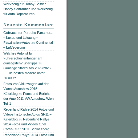
Werkzeug für Hobby Bastler,
Hobby Schrauber und Werkzeug
für Auto Reparaturen
Neueste Kommentare
Gebrauchter Porsche Panamera
– Luxus und Leistung –
Faszination-Autos
zu
Continental
– Luftfederung
Welches Auto ist für
Führerscheinanfänger am
günstigsten? Spartipps
zu
Günstige Stadtautos 2025/2026
— Die besten Modelle unter
20.000 €
Fotos von Volkswagen auf der
Vienna Autoshow 2015 –
Käferblog
zu
Fotos und Bericht
der Auto 2011 VW Autoshow Wien
Teil 1
Rebenland Rallye 2014 Fotos und
Videos historische Autos SP11 –
Käferblog
zu
Rebenland Rallye
2014 Fotos und Videos Opel
Corsa OPC SP11 Schlossberg
Rebenland Rallye 2014 Fotos und