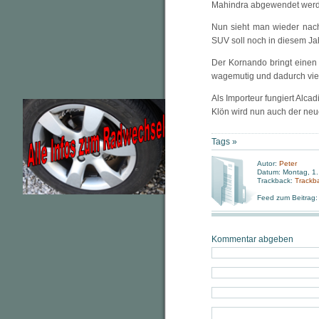
Mahindra abgewendet wer
Nun sieht man wieder nac
SUV soll noch in diesem Ja
Der Kornando bringt einen 
wagemutig und dadurch viel
Als Importeur fungiert Alca
Klön wird nun auch der ne
Tags »
Autor:
Peter
Datum: Montag, 1
Trackback:
Trackb
Feed zum Beitrag
Kommentar abgeben