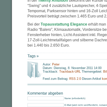
In der
Twenty Ambition
bekommt der Kunde fü
“Swing” und 4 zusätzliche Lautsprecher, 4-Spe
Tempomat, Parksensor hinten und 16-Zoll Leich
Preisvorteil beträgt zwischen 1.465 Euro und 2
Bei der
Topausstattung Elegance
erhält man 
Radio “Balero”, Klimaautomatik, Vordersitze beh
Fensterheber hinten, Licht-Assistent inkl. Reg
17-Zoll-Leichtmetallfalgen und silberne Dachreli
bei 1.440 bis 2.650 Euro.
Tags »
Autor:
Peter
Datum: Dienstag, 8. November 2011 14:00
Trackback:
Trackback-URL
Themengebiet:
Bi
Feed zum Beitrag:
RSS 2.0
Diesen Artikel
kom
Kommentar abgeben
Name (erforderlich)
E-Mail (wird nicht veröffentlicht, notwe