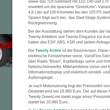
sowie das TDI-Sortiment mit 110, 140 und 170
erweitert um die sparsame “GreenLine”- Variant
4,6 Liter auf 100 Kilometer bei den 105 PS sta
Sparen trägt auch bei, das Start-Stopp-Syste
Rückgewinnung.
Bei der Ausstattung stehen dem Kunden die Va
Twenty Ambition und Twenty Elegance zur Ausw
haben das ESP, ABS, ASR und sieben Airbags
Die
Twenty Active
ist die Basisversion. Diese
elektrische Fensterheber vorne, VarioFlex-Sitzs
über Radio “Blues”, Kopfairbags vorne und hin
Nebelscheinwerfer, Mittelarmlehne vorne und K
Informationsdisplay und elektrisch einstell- un
Außenspiegel.
Je nach Motorisierung liegt der Preisvorteil vo
Gestartet wird bei 18.980 Euro. Der auf dieser
Twenty GreenLine bietet sogar einen Preisvort
startet bei 20.980 Euro.