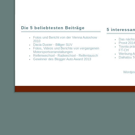
Die 5 beliebtesten Beiträge
5 interessa
Fotos und Bericht von der Vienna Autoshow
Das nächst
2010
Prosit 201
Dacia Duster - Billiger SUV
Toyota prä
Fotos, Videos und Berichte von vergangenen
FT-CH
Motorsportveranstaltungen
Werbung A
Reifenwechsel - Radwechsel - Reifentausch
Daihatsu T
Gewinner des Blogger Auto Award 2013
Wordpre