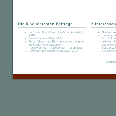
Die 5 beliebtesten Beiträge
5 interessan
Fotos und Bericht von der Vienna Autoshow
Nissan Pix
2010
Ein neuer
Dacia Duster - Billiger SUV
Suzuki kom
Fotos, Videos und Berichte von vergangenen
Welche Info
Motorsportveranstaltungen
und welche
Reifenwechsel - Radwechsel - Reifentausch
Bei Dacia n
Gewinner des Blogger Auto Award 2013
Kfz Versic
Wordpre